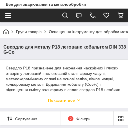
Все для зварювання та металообробки
Групи товарів
Оснащення інструменту для обробки метал
Свердло для металу Р18 леговане кобальтом DIN 338
G-Co
Свердло Р18 призначене для виконання наскрізних і глухих
отворів у легованій і нелегованій сталі, сірому чавуні,
металокерамічному сплаві на основі заліза, ківком чавуні,
кольоровому металі. Додавання кобальту (Со5%) і
підвищення вмісту вольфраму в сплав свердла Р18 неабияк
збільшує міцність і пористість свердла, що дає змогу
Показати все
обробляти більш тверді та в'язкі сплави, як-от неіржавка
сталь і тд. із межами міцності до 1100 Н/мм. кв., а також
неабияк збільшує ресурс свердла.
Сортування
0
Фільтри