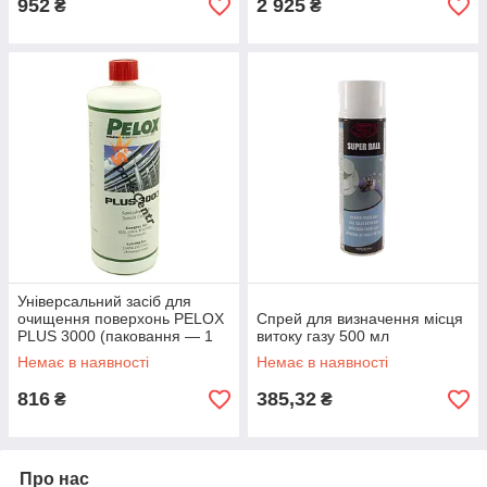
952
2 925
₴
₴
Універсальний засіб для
очищення поверхонь PELOX
Спрей для визначення місця
PLUS 3000 (паковання — 1
витоку газу 500 мл
кг) (Німеччина)
Немає в наявності
Немає в наявності
816
385,32
₴
₴
Про нас