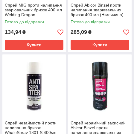
Спрей MIG проти налипання
Спрей Abicor Binzel проти
зварювальних бризок 400 мл
налипання зварювальних
Welding Dragon
бризок 400 мл (Німеччина)
Готово до відправки
Готово до відправки
134,94
285,09
₴
₴
Купити
Купити
Спрей незаймистий проти
Спрей керамічний захисний
налипання бризок
Abicor Binzel проти
WhaleSpray 1801 S 400мл
налипання зварювальних