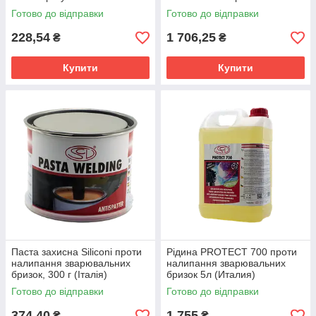
бризок 400 мл (Німеччина)
Готово до відправки
Готово до відправки
228,54
1 706,25
₴
₴
Купити
Купити
Паста захисна Siliconi проти
Рідина PROTECT 700 проти
налипання зварювальних
налипання зварювальних
бризок, 300 г (Італія)
бризок 5л (Италия)
Готово до відправки
Готово до відправки
374,40
1 755
₴
₴