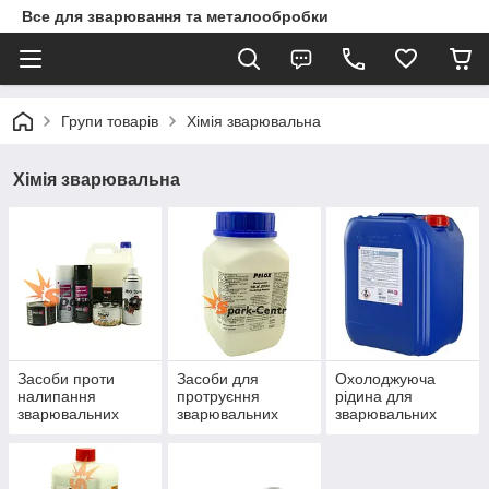
Все для зварювання та металообробки
Групи товарів
Хімія зварювальна
Хімія зварювальна
Засоби проти
Засоби для
Охолоджуюча
налипання
протруєння
рідина для
зварювальних
зварювальних
зварювальних
бризок
швів
апаратів