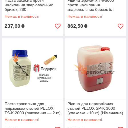
Паста захисна проти
Рідина SpawMix TW5000
налипання зварювальних
проти налипання
бризок, 280 г
зварювальних бризок 5л
(Польща)
Немає в наявності
Немає в наявності
237,60
862,50
₴
₴
Паста травильна для
Рідина для нержавіючих
неіржавких сталей PELOX
сталей PELOX SP-K 3000
TS-K 2000 (паковання — 2 кг)
(упаковка - 10 кг) (Німеччина)
(Німеччина)
Немає в наявності
Немає в наявності