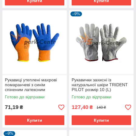
Купити
Купити
–9%
Рукавиці утеплені махрові
Рукавички захисні із
помаранчеві з синім
натуральної шкіри TRIDENT
спіненим латексним
PILOT розмір 10 (L)
покриттям
Готово до відправки
Готово до відправки
71,19
127,40
₴
₴
140 ₴
Купити
Купити
–9%