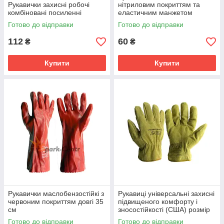
Рукавички захисні робочі
нітриловим покриттям та
комбіновані посиленні
еластичним манжетом
Готово до відправки
Готово до відправки
112
60
₴
₴
Купити
Купити
Рукавички маслобензостійкі з
Рукавиці універсальні захисні
червоним покриттям довгі 35
підвищеного комфорту і
см
зносостійкості (США) розмір
9,5
Готово до відправки
Готово до відправки