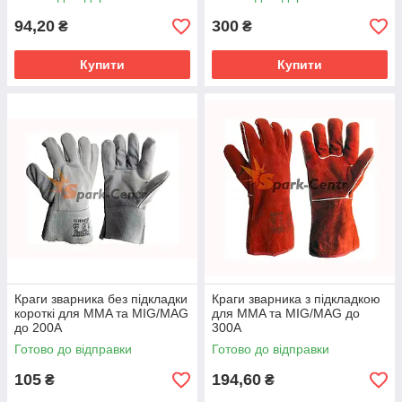
94,20
300
₴
₴
Купити
Купити
Краги зварника без підкладки
Краги зварника з підкладкою
короткі для MMA та MIG/MAG
для MMA та MIG/MAG до
до 200А
300А
Готово до відправки
Готово до відправки
105
194,60
₴
₴