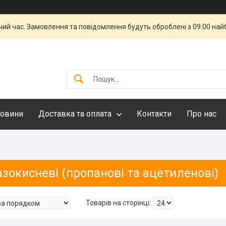
чий час. Замовлення та повідомлення будуть оброблені з 09:00 най
овини
Доставка та оплата
Контакти
Про нас
азокисневі (пропанові та ацетиленові)