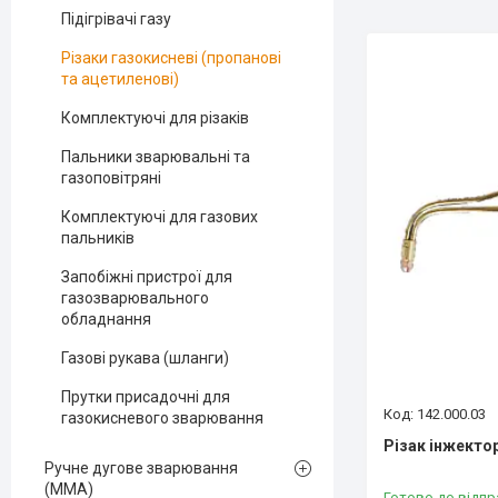
Підігрівачі газу
Різаки газокисневі (пропанові
та ацетиленові)
Комплектуючі для різаків
Пальники зварювальні та
газоповітряні
Комплектуючі для газових
пальників
Запобіжні пристрої для
газозварювального
обладнання
Газові рукава (шланги)
Прутки присадочні для
142.000.03
газокисневого зварювання
Різак інжекто
Ручне дугове зварювання
(MMA)
Готово до відпр