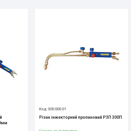
300.000.01
й
Різак інжекторний пропановий Р3П 300П
50мм
Готово до відправки