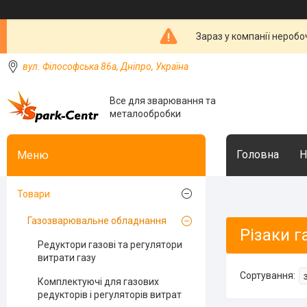
Зараз у компанії неробо
вул. Філософська 86а, Дніпро, Україна
Все для зварювання та
металообробки
Головна
Н
Товари
Газозварювальне обладнання
Різаки г
Редуктори газові та регулятори
витрати газу
Комплектуючі для газових
редукторів і регуляторів витрат