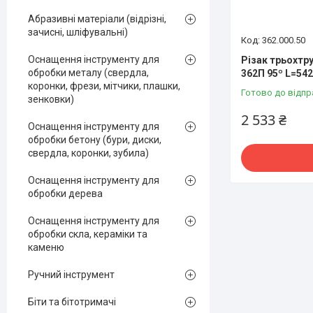
Абразивні матеріали (відрізні,
зачисні, шліфувальні)
362.000.50
Оснащення інструменту для
Різак трьохтр
обробки металу (свердла,
362П 95º L=54
коронки, фрези, мітчики, плашки,
Готово до відпр
зенковки)
2 533 ₴
Оснащення інструменту для
обробки бетону (бури, диски,
свердла, коронки, зубила)
Оснащення інструменту для
обробки дерева
Оснащення інструменту для
обробки скла, кераміки та
каменю
Ручний інструмент
Біти та бітотримачі