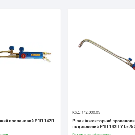
142.000.05
рний пропановий Р1П 142П
Різак інжекторний пропанови
подовжений Р1П 142П У L=7
авки
Готово до відправки