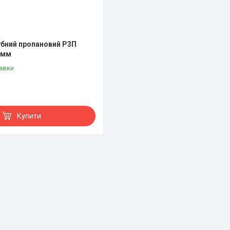
убний пропановий Р3П
2мм
авки
Купити