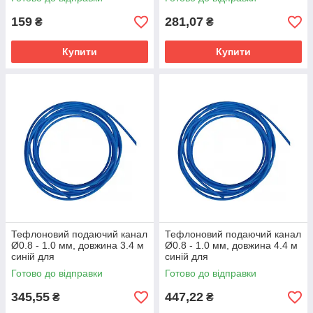
нержавіючим дротом
нержавіючим дротом
159
281,07
₴
₴
Купити
Купити
Тефлоновий подаючий канал
Тефлоновий подаючий канал
Ø0.8 - 1.0 мм, довжина 3.4 м
Ø0.8 - 1.0 мм, довжина 4.4 м
синій для
синій для
напівавтоматичного
напівавтоматичного
Готово до відправки
Готово до відправки
зварювання алюмінієвим
зварювання алюмінієвим
дротом
дротом
345,55
447,22
₴
₴