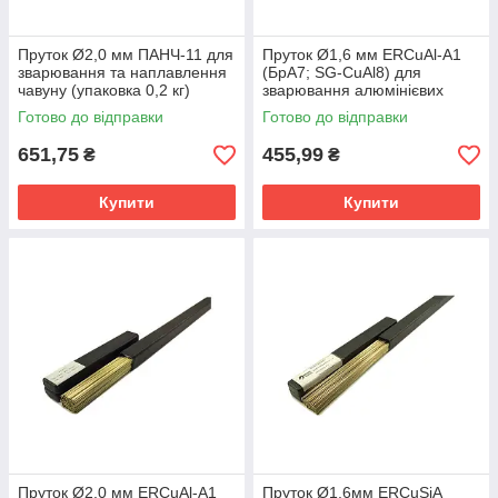
Пруток Ø2,0 мм ПАНЧ-11 для
Пруток Ø1,6 мм ERCuAl-A1
зварювання та наплавлення
(БрА7; SG-CuAl8) для
чавуну (упаковка 0,2 кг)
зварювання алюмінієвих
бронз (упаковка 0,2 кг)
Готово до відправки
Готово до відправки
651,75
455,99
₴
₴
Купити
Купити
Пруток Ø2,0 мм ERCuAl-A1
Пруток Ø1,6мм ERCuSiA