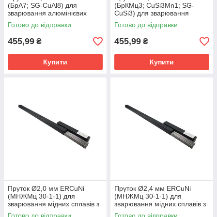
(БрА7; SG-CuAl8) для
(БрКМц3; CuSi3Mn1; SG-
зварювання алюмінієвих
CuSi3) для зварювання
бронз (упаковка 0,2 кг)
кременистих і оловяністих
Готово до відправки
Готово до відправки
бронз (упаковка 0,2 кг)
455,99
455,99
₴
₴
Купити
Купити
Пруток Ø2,0 мм ERCuNi
Пруток Ø2,4 мм ERCuNi
(МНЖМц 30-1-1) для
(МНЖМц 30-1-1) для
зварювання мідних сплавів з
зварювання мідних сплавів з
вмістом нікелю (упаковка 0,2
вмістом нікелю (упаковка 0,2
Готово до відправки
Готово до відправки