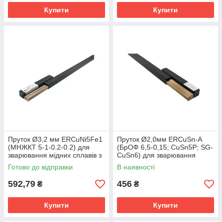
Купити
Купити
Пруток Ø3,2 мм ERCuNi5Fe1
Пруток Ø2,0мм ERCuSn-A
(МНЖКТ 5-1-0.2-0.2) для
(БрОФ 6,5-0,15; CuSn5P; SG-
зварювання мідних сплавів з
CuSn6) для зварювання
вмістом нікелю (упаковка 0,2
оловяністих бронз (упаковка
Готово до відправки
В наявності
кг)
0,2 кг)
592,79
456
₴
₴
Купити
Купити