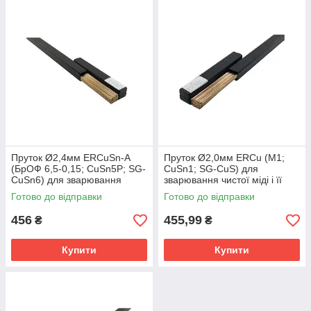
Пруток Ø2,4мм ERCuSn-A
Пруток Ø2,0мм ERCu (М1;
(БрОФ 6,5-0,15; CuSn5P; SG-
CuSn1; SG-CuS) для
CuSn6) для зварювання
зварювання чистої міді і її
оловяністих бронз (упаковка
низьколегованих сплавів
Готово до відправки
Готово до відправки
0,2 кг)
(упаковка 0,2 кг)
456
455,99
₴
₴
Купити
Купити