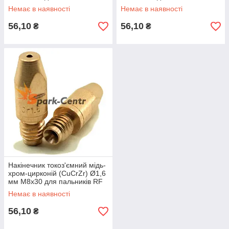
GRIP 45 (MIG/MAG)
GRIP 45 (MIG/MAG)
Немає в наявності
Немає в наявності
56,10
56,10
₴
₴
Накінечник токоз'ємний мідь-
хром-цирконій (CuCrZr) Ø1,6
мм М8х30 для пальників RF
GRIP 45 (MIG/MAG)
Немає в наявності
56,10
₴