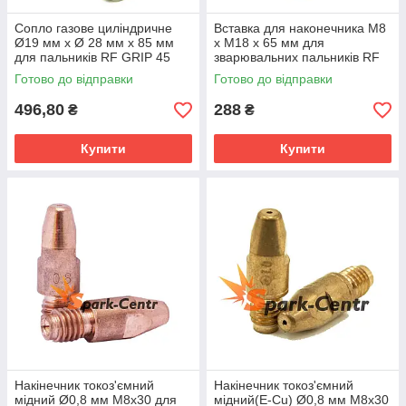
Сопло газове циліндричне
Вставка для наконечника М8
Ø19 мм х Ø 28 мм х 85 мм
х М18 х 65 мм для
для пальників RF GRIP 45
зварювальних пальників RF
нарізне (MIG/MAG)
GRIP 45 (MIG/MAG)
Готово до відправки
Готово до відправки
496,80
288
₴
₴
Купити
Купити
Накінечник токоз'ємний
Накінечник токоз'ємний
мідний Ø0,8 мм М8х30 для
мідний(E-Cu) Ø0,8 мм М8х30