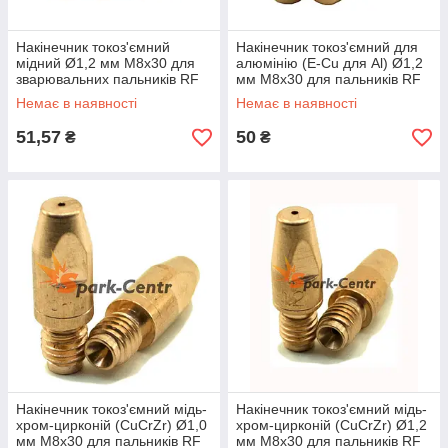
Накінечник токоз'ємний
Накінечник токоз'ємний для
мідний Ø1,2 мм М8х30 для
алюмінію (E-Cu для Al) Ø1,2
зварювальних пальників RF
мм М8х30 для пальників RF
GRIP 45 (MIG/MAG)
GRIP 45 (MIG/MAG)
Немає в наявності
Немає в наявності
51,57
50
₴
₴
Накінечник токоз'ємний мідь-
Накінечник токоз'ємний мідь-
хром-цирконій (CuCrZr) Ø1,0
хром-цирконій (CuCrZr) Ø1,2
мм М8х30 для пальників RF
мм М8х30 для пальників RF