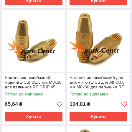
Купити
Купити
Накінечник токоз'ємний
Накінечник токоз'ємний для
мідний(E-Cu) Ø1,6 мм М8х30
алюмінію (E-Cu для Al) Ø0,8
для пальників RF GRIP 45
мм М8х30 для пальників RF
Abicor Binzel (Німеччина)
GRIP 45 Abicor Binzel
Готово до відправки
Готово до відправки
(Німеччина)
65,64
104,81
₴
₴
Купити
Купити