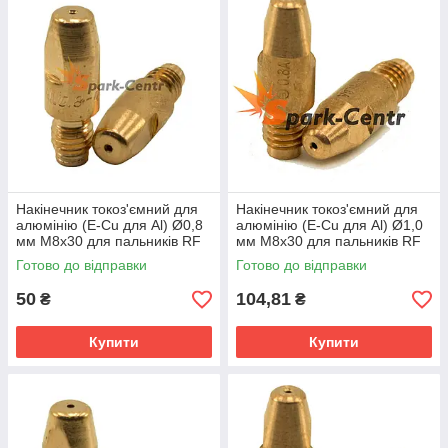
Накінечник токоз'ємний для
Накінечник токоз'ємний для
алюмінію (E-Cu для Al) Ø0,8
алюмінію (E-Cu для Al) Ø1,0
мм М8х30 для пальників RF
мм М8х30 для пальників RF
GRIP 45 (MIG/MAG)
GRIP 45 Abicor Binzel
Готово до відправки
Готово до відправки
(Німеччина)
50
104,81
₴
₴
Купити
Купити