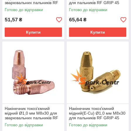
зварювальних пальників RF
для пальників RF GRIP 45
GRIP 45 (MIG/MAG)
Abicor Binzel (Німеччина)
Готово до відправки
Готово до відправки
51,57
65,64
₴
₴
Купити
Купити
Накінечник токоз'ємний
Накінечник токоз'ємний
мідний Ø1,0 мм М8х30 для
мідний(E-Cu) Ø1,0 мм М8х30
зварювальних пальників RF
для пальників RF GRIP 45
GRIP 45 (MIG/MAG)
Abicor Binzel (Німеччина)
Готово до відправки
Готово до відправки