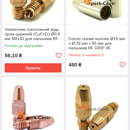
Накінечник токоз'ємний мідь-
хром-цирконій (CuCrZr) Ø0,8
мм М8х30 для пальників RF
Сопло газове конічне Ø16 мм
GRIP 45 (MIG/MAG)
х Ø 28 мм х 85 мм для
Готово до відправки
пальників RF GRIP 45
нарізне (MIG/MAG)
56,10
Немає в наявності
₴
480
₴
Купити