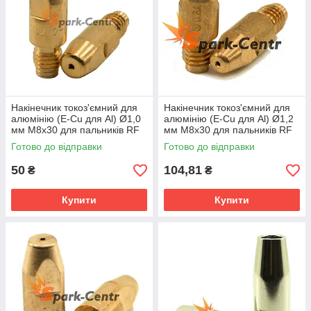
Накінечник токоз'ємний для
Накінечник токоз'ємний для
алюмінію (E-Cu для Al) Ø1,0
алюмінію (E-Cu для Al) Ø1,2
мм М8х30 для пальників RF
мм М8х30 для пальників RF
GRIP 45 (MIG/MAG)
GRIP 45 Abicor Binzel
Готово до відправки
Готово до відправки
(Німеччина)
50
104,81
₴
₴
Купити
Купити