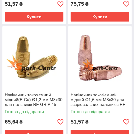
51,57
75,75
₴
₴
Купити
Купити
Накінечник токоз'ємний
Накінечник токоз'ємний
мідний(E-Cu) Ø1,2 мм М8х30
мідний Ø1,6 мм М8х30 для
для пальників RF GRIP 45
зварювальних пальників RF
Abicor Binzel (Німеччина)
GRIP 45 (MIG/MAG)
Готово до відправки
Готово до відправки
65,64
51,57
₴
₴