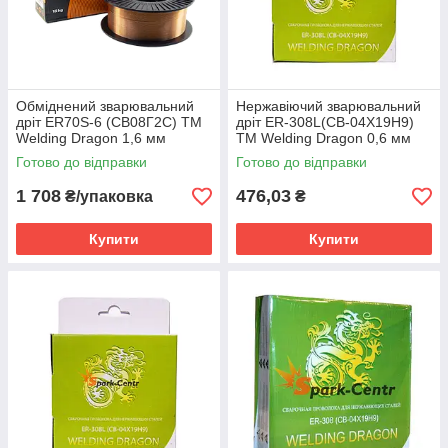
Обміднений зварювальний
Нержавіючий зварювальний
дріт ER70S-6 (СВ08Г2С) TM
дріт ER-308L(СВ-04Х19Н9)
Welding Dragon 1,6 мм
TM Welding Dragon 0,6 мм
(упаковка - 15 кг)
(упаковка - 1 кг)
Готово до відправки
Готово до відправки
1 708
476,03
₴/упаковка
₴
Купити
Купити