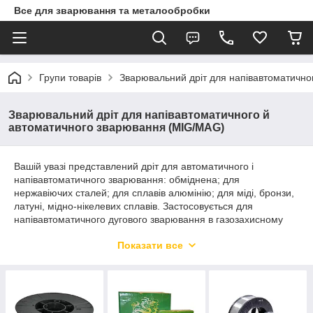
Все для зварювання та металообробки
Групи товарів
Зварювальний дріт для напівавтоматично
Зварювальний дріт для напівавтоматичного й
автоматичного зварювання (MIG/MAG)
Вашій увазі представлений дріт для автоматичного і
напівавтоматичного зварювання: обміднена; для
нержавіючих сталей; для сплавів алюмінію; для міді, бронзи,
латуні, мідно-нікелевих сплавів. Застосовується для
напівавтоматичного дугового зварювання в газозахисному
середовищі MIG/MAG, а також для аргонодугового
Показати все
зварювання TIG. Являє собою шнур заданого діаметра. Як
матеріал для виробництва цього шнура виступає очищений
від домішок метал або сплав.
Швидка доставка в будь-який регіон України. Опт і роздріб.
Допомога у виборі дроту для зварювання напівавтоматом за