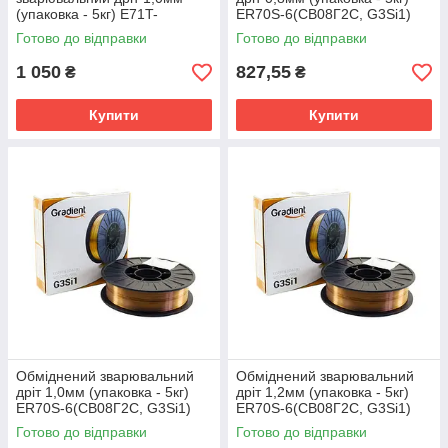
(упаковка - 5кг) E71T-
ER70S-6(СВ08Г2С, G3Si1)
GS(E71T-8) TM Welding
TM Gradient
Готово до відправки
Готово до відправки
Dragon
1 050
827,55
₴
₴
Купити
Купити
Обміднений зварювальний
Обміднений зварювальний
дріт 1,0мм (упаковка - 5кг)
дріт 1,2мм (упаковка - 5кг)
ER70S-6(СВ08Г2С, G3Si1)
ER70S-6(СВ08Г2С, G3Si1)
TM Gradient
TM Gradient
Готово до відправки
Готово до відправки