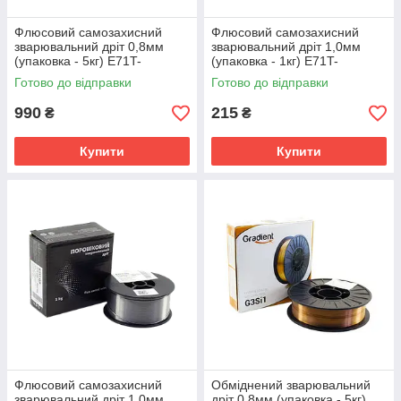
Флюсовий самозахисний
Флюсовий самозахисний
зварювальний дріт 0,8мм
зварювальний дріт 1,0мм
(упаковка - 5кг) E71T-
(упаковка - 1кг) E71T-
GS(E71T-8) TM Welding
GS(E71T-8) TM Welding
Готово до відправки
Готово до відправки
Dragon
Dragon
990
215
₴
₴
Купити
Купити
Флюсовий самозахисний
Обміднений зварювальний
зварювальний дріт 1,0мм
дріт 0,8мм (упаковка - 5кг)