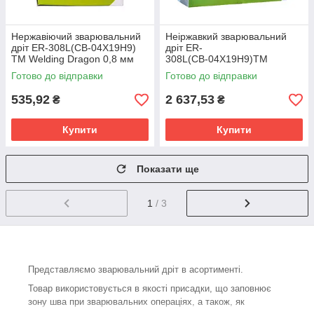
Нержавіючий зварювальний
Неіржавкий зварювальний
дріт ER-308L(СВ-04Х19Н9)
дріт ER-
TM Welding Dragon 0,8 мм
308L(СВ-04Х19Н9)TM
(упаковка - 1 кг)
Welding Dragon 0,8 мм
Готово до відправки
Готово до відправки
(паковання — 5 кг)
535,92
2 637,53
₴
₴
Купити
Купити
Показати ще
1
/ 3
Представляємо зварювальний дріт в асортименті.
Товар використовується в якості присадки, що заповнює
зону шва при зварювальних операціях, а також, як