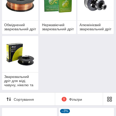
телефоном і в месенджерах. Звертайтеся!
Обміднений
Нержавіючий
Алюмінієвий
зварювальний дріт
зварювальний дріт
зварювальний дріт
Зварювальний
дріт для міді,
чавуну, нікелю та
титану
Сортування
0
Фільтри
–3%