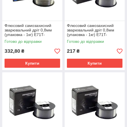
Флюсовий самозахисний
Флюсовий самозахисний
зварювальний дріт 0,8мм
зварювальний дріт 0,8мм
(упаковка - 1кг) E71T-
(упаковка - 1кг) E71T-
GS(E71T-8) TM Jasic
GS(E71T-8) TM Welding
Готово до відправки
Готово до відправки
Dragon
332,80
217
₴
₴
Купити
Купити