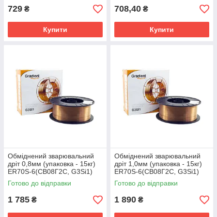
729
708,40
₴
₴
Купити
Купити
Обміднений зварювальний
Обміднений зварювальний
дріт 0,8мм (упаковка - 15кг)
дріт 1,0мм (упаковка - 15кг)
ER70S-6(СВ08Г2С, G3Si1)
ER70S-6(СВ08Г2С, G3Si1)
TM Gradient
TM Gradient
Готово до відправки
Готово до відправки
1 785
1 890
₴
₴