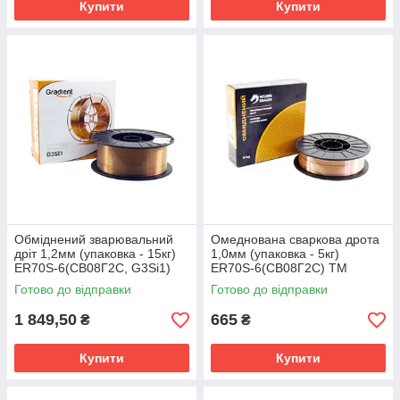
Купити
Купити
Обміднений зварювальний
Омеднована сваркова дрота
дріт 1,2мм (упаковка - 15кг)
1,0мм (упаковка - 5кг)
ER70S-6(СВ08Г2С, G3Si1)
ER70S-6(СВ08Г2С) TM
TM Gradient
Welding Dragon
Готово до відправки
Готово до відправки
1 849,50
665
₴
₴
Купити
Купити