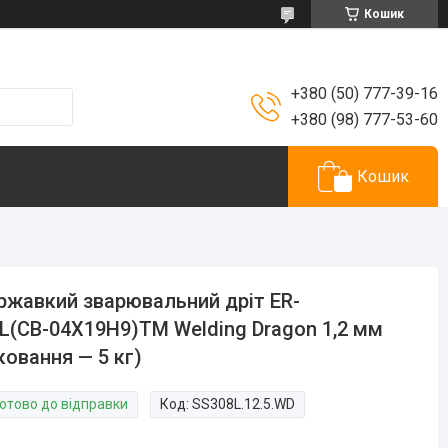
Кошик
+380 (50) 777-39-16
+380 (98) 777-53-60
Кошик
ржавкий зварювальний дріт ER-
L(СВ-04Х19Н9)TM Welding Dragon 1,2 мм
ковання — 5 кг)
Готово до відправки
Код:
SS308L.12.5.WD