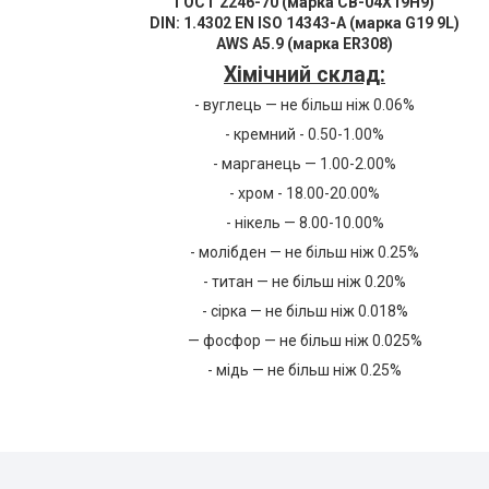
ГОСТ 2246-70 (марка СВ-04Х19Н9)
DIN: 1.4302 EN ISO 14343-A (марка G19 9L)
AWS A5.9 (марка ER308)​​​​​​​
Хімічний склад:
- вуглець — не більш ніж 0.06%
- кремний - 0.50-1.00%
- марганець — 1.00-2.00%
- хром - 18.00-20.00%
- нікель — 8.00-10.00%
- молібден — не більш ніж 0.25%
- титан — не більш ніж 0.20%
- сірка — не більш ніж 0.018%
— фосфор — не більш ніж 0.025%
- мідь — не більш ніж 0.25%