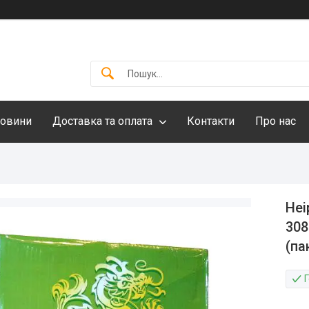
овини
Доставка та оплата
Контакти
Про нас
Неі
308
(па