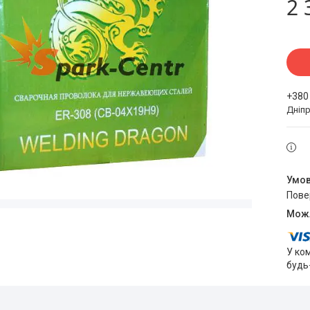
2 
+380
Дніпр
пов
У ко
будь