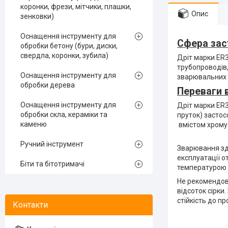
коронки, фрези, мітчики, плашки,
Опис
зенковки)
Оснащення інструменту для
Сфера зас
обробки бетону (бури, диски,
свердла, коронки, зубила)
Дріт марки ER3
трубопроводів,
Оснащення інструменту для
зварювальних е
обробки дерева
Переваги 
Оснащення інструменту для
Дріт марки ER3
обробки скла, кераміки та
пруток) застос
каменю
вмістом хрому
Ручний інструмент
Зварювання зд
експлуатації о
Біти та бітотримачі
температурою д
Не рекомендов
відсоток сірки
стійкість до пр