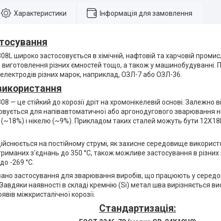
Характеристики
Інформація для замовлення
тосування
08L широко застосовується в хімічній, нафтовій та харчовій проми
 виготовлення різних ємностей тощо, а також у машинобудуванні. 
лектродів різних марок, наприклад, ОЗЛ-7 або ОЗЛ-36.
використання
08 — це стійкий до корозії дріт на хромонікелевій основі. Залежно 
овується для напівавтоматичної або аргонодугового зварювання не
 (~18%) і нікелю (~9%). Прикладом таких сталей можуть бути 12Х1
ійснюється на постійному струмі, як захисне середовище використ
триманих з'єднань до 350 °C, також можливе застосування в різних 
о -269 °C.
ано застосування для зварювання виробів, що працюють у середов
. Завдяки наявності в складі кремнію (Si) метал шва вирізняється в
оявів міжкристалічної корозії.
Стандартизація: