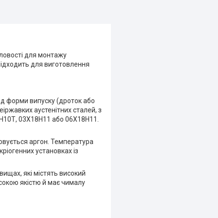
словості для монтажу
Підходить для виготовлення
від форми випуску (дроток або
іржавких аустенітних сталей, з
8Н10Т, 03Х18Н11 або 06Х18Н11.
овується аргон. Температура
кріогенних установках із
ищах, які містять високий
исокою якістю й має чималу