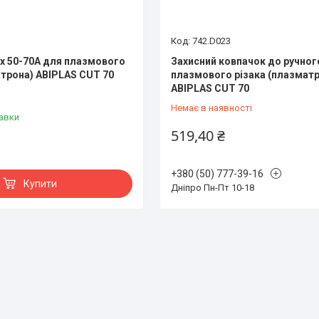
742.D023
х 50-70А для плазмового
Захисний ковпачок до ручног
атрона) ABIPLAS CUT 70
плазмового різака (плазматр
ABIPLAS CUT 70
Немає в наявності
авки
519,40 ₴
+380 (50) 777-39-16
Купити
Дніпро Пн-Пт 10-18