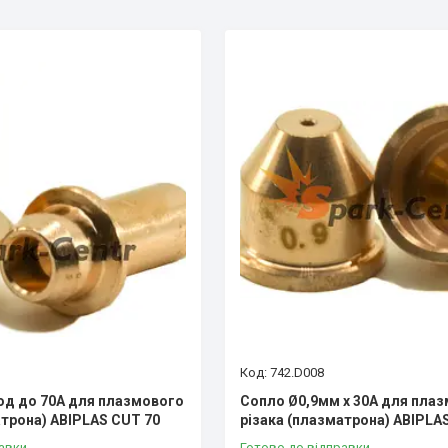
742.D008
од до 70А для плазмового
Сопло Ø0,9мм х 30А для пла
атрона) ABIPLAS CUT 70
різака (плазматрона) ABIPLA
авки
Готово до відправки