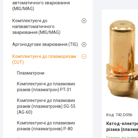
автоматичного зварювання
(MIG/MAG)
Комплектуючі до
напівавтоматичного
зварювання (MIG/MAG)
Аргонодугове зварювання (TIG)
Комплектуючі до плазморезам
(CUT)
Плазматрони
Комплектуючі до плазмових
різаків (плазматрон) PT-31
Комплектуючі до плазмових
різаків (плазматронів) SG-55
(AG-60)
742.D056
Комплектуючі до плазмових
Катод-електр
різаків (плазматронів) P-80
різака (плазм
Готово до відпр