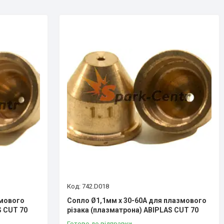
742.D018
змового
Сопло Ø1,1мм х 30-60А для плазмового
S CUT 70
різака (плазматрона) ABIPLAS CUT 70
Готово до відправки