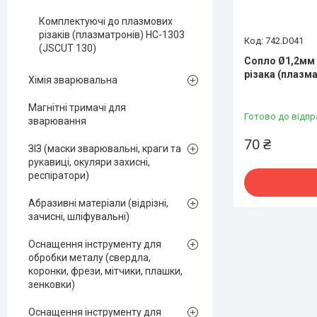
Комплектуючі до плазмових
різаків (плазматронів) HС-1303
742.D041
(JSCUT 130)
Сопло Ø1,2мм 
різака (плазм
Хімія зварювальна
Магнітні тримачі для
Готово до відпр
зварювання
70 ₴
ЗІЗ (маски зварювальні, краги та
рукавиці, окуляри захисні,
респіратори)
Абразивні матеріали (відрізні,
зачисні, шліфувальні)
Оснащення інструменту для
обробки металу (свердла,
коронки, фрези, мітчики, плашки,
зенковки)
Оснащення інструменту для