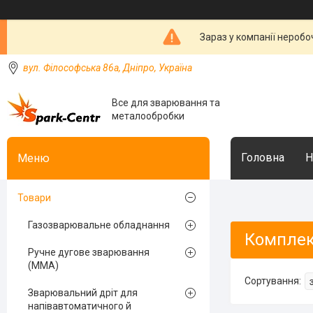
Зараз у компанії неробо
вул. Філософська 86а, Дніпро, Україна
Все для зварювання та
металообробки
Головна
Н
Товари
Газозварювальне обладнання
Комплек
Ручне дугове зварювання
(MMA)
Зварювальний дріт для
напівавтоматичного й