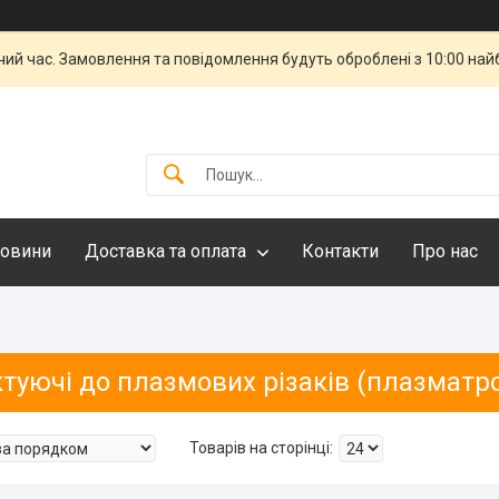
чий час. Замовлення та повідомлення будуть оброблені з 10:00 най
овини
Доставка та оплата
Контакти
Про нас
туючі до плазмових різаків (плазматр