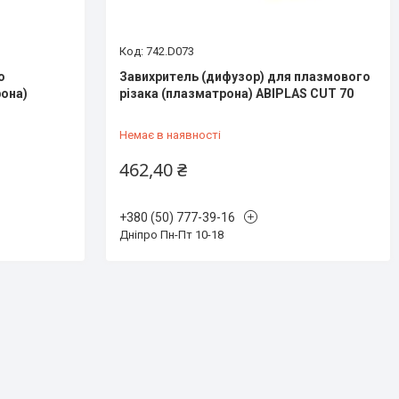
742.D073
о
Завихритель (дифузор) для плазмового
она)
різака (плазматрона) ABIPLAS CUT 70
Немає в наявності
462,40 ₴
+380 (50) 777-39-16
Дніпро Пн-Пт 10-18