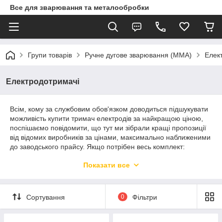
Все для зварювання та металообробки
Групи товарів
Ручне дугове зварювання (MMA)
Елек
Електродотримачі
Всім, кому за службовим обов'язком доводиться підшукувати
можливість купити тримач електродів за найкращою ціною,
поспішаємо повідомити, що тут ми зібрали кращі пропозиції
від відомих виробників за цінами, максимально наближеними
до заводського прайсу. Якщо потрібен весь комплект:
інвертор, дріт, «крокодил-прищіпка» електроди, ми завжди
Показати все
раді допомогти з підбором. Готові поділитися власною
думкою, відгуками постійних клієнтів. Ви точно маєте право
розраховувати на одні з найбільш лояльних цін в Україні,
персональні бонуси і повноцінне використання придбаного
Сортування
0
Фільтри
обладнання, витратних матеріалів, в самих різних
промислових, виробничих сценаріях.