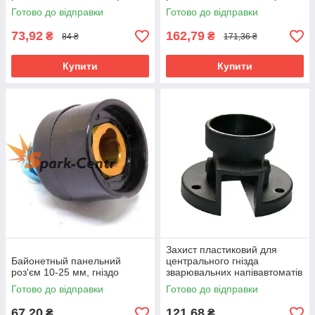
Готово до відправки
Готово до відправки
73,92
162,79
₴
₴
84 ₴
171,36 ₴
Купити
Купити
Захист пластиковий для
Байонетный панельний
центрального гнізда
роз'єм 10-25 мм, гніздо
зварювальних напівавтоматів
(ізоляційний фланець)
Готово до відправки
Готово до відправки
67,20
121,68
₴
₴