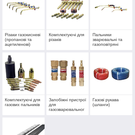
Різаки газокисневі
Комплектуючі для
Пальники
(пропанові та
різаків
зварювальні та
ацетиленові)
газоповітряні
Комплектуючі для
Запобіжні пристрої
Газові рукава
газових пальників
для
(шланги)
газозварювальног
о обладнання