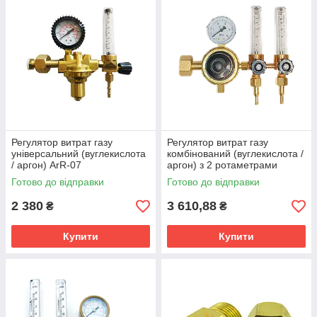
Регулятор витрат газу
Регулятор витрат газу
універсальний (вуглекислота
комбінований (вуглекислота /
/ аргон) ArR-07
аргон) з 2 ротаметрами
АР-40/У-30-2ДМ
Готово до відправки
Готово до відправки
2 380
3 610,88
₴
₴
Купити
Купити