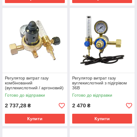
Регулятор витрат газу
Регулятор витрат газу
комбінований
вуглекислотний з підігрівом
(вуглекислотний / аргоновий)
36В
АР-40/У-30-2ДМ
Готово до відправки
Готово до відправки
2 737,28
2 470
₴
₴
Купити
Купити