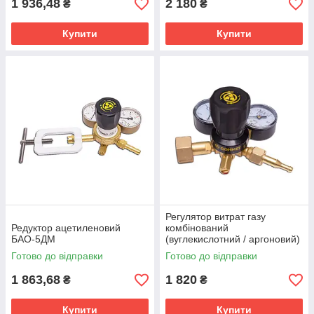
1 936,48
2 180
₴
₴
Купити
Купити
Регулятор витрат газу
Редуктор ацетиленовий
комбінований
БАО-5ДМ
(вуглекислотний / аргоновий)
АР-40/У-30ДМ
Готово до відправки
Готово до відправки
1 863,68
1 820
₴
₴
Купити
Купити