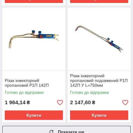
Різак інжекторний
Різак інжекторний
пропановий подовжений Р1П
пропановий Р1П 142П
142П У L=750мм
Готово до відправки
Готово до відправки
1 964,14
2 147,60
₴
₴
Купити
Купити
Показати ще