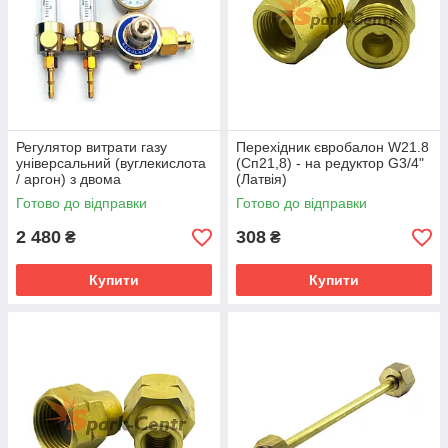
Регулятор витрати газу
Перехідник євробалон W21.8
універсальний (вуглекислота
(Сп21,8) - на редуктор G3/4"
/ аргон) з двома
(Латвія)
ротаметрами ArR-01A
Готово до відправки
Готово до відправки
2 480
308
₴
₴
Купити
Купити