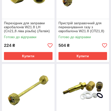
Перехідник для заправки
Пристрій заправочний для
євробалонів W21.8 LH
перекачування газу з
(Сп21,8 ліва різьба) (Латвія)
євробалона W21.8 (СП21,8)
на балон G3/4" довжина 200
Готово до відправки
Готово до відправки
мм (Латвія)
224
504
₴
₴
Купити
Купити