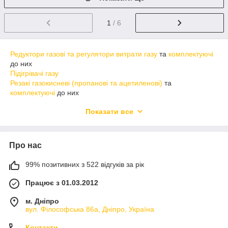
1
/ 6
Редуктори газові та регулятори витрати газу
та
комплектуючі
до них
Підігрівачі газу
Резакі газокисневі (пропанові та ацетиленові)
та
комплектуючі
до них
Пальники газозварювальні та газоповітряні
та
комплектуючі
Показати все
до них
Запобіжні пристрої
Газові рукава (шланги)
Прутки присадочні для газокисневого зварювання
Про нас
99% позитивних з 522 відгуків за рік
Працює з 01.03.2012
м. Дніпро
вул. Філософська 86а, Дніпро, Україна
Контакти