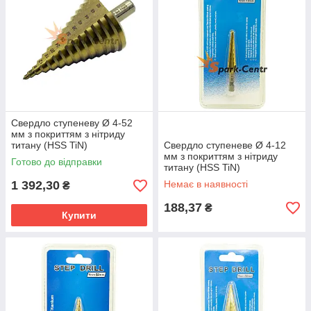
Свердло ступеневу Ø 4-52
мм з покриттям з нітриду
титану (HSS TiN)
Свердло ступеневе Ø 4-12
мм з покриттям з нітриду
Готово до відправки
титану (HSS TiN)
1 392,30
Немає в наявності
₴
188,37
₴
Купити