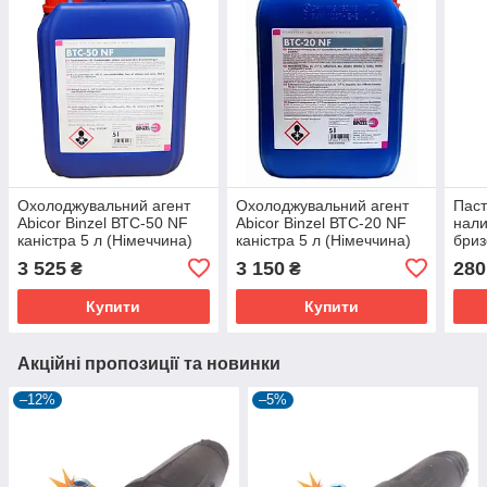
Охолоджувальний агент
Охолоджувальний агент
Паст
Abicor Binzel ВТС-50 NF
Abicor Binzel ВТС-20 NF
нали
каністра 5 л (Німеччина)
каністра 5 л (Німеччина)
бриз
3 525
3 150
280
₴
₴
Купити
Купити
Акційні пропозиції та новинки
–12%
–5%