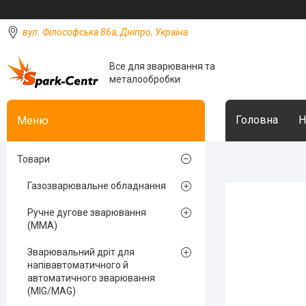
вул. Філософська 86а, Дніпро, Україна
Все для зварювання та
металообробки
Головна
Н
Товари
Газозварювальне обладнання
Ручне дугове зварювання
(MMA)
Зварювальний дріт для
напівавтоматичного й
автоматичного зварювання
(MIG/MAG)