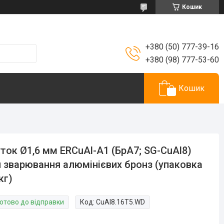
Кошик
+380 (50) 777-39-16
+380 (98) 777-53-60
Кошик
ток Ø1,6 мм ERCuAl-A1 (БрА7; SG-CuAl8)
 зварювання алюмінієвих бронз (упаковка
кг)
Готово до відправки
Код:
CuAl8.16T5.WD