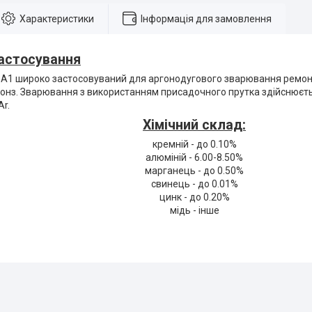
Характеристики
Інформація для замовлення
астосування
-A1 широко застосовуваний для аргонодугового зварювання ремонт
онз. Зварювання з використанням присадочного прутка здійснюєть
Ar.
Хімічний склад:
кремній - до 0.10%
алюміній - 6.00-8.50%
марганець - до 0.50%
свинець - до 0.01%
цинк - до 0.20%
мідь - інше