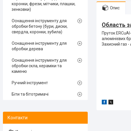
коронки, фрези, мітчики, плашки,
Опис
зенковки)
Оснащення інструменту для
Область з
обробки бетону (бури, диски,
свердла, коронки, зубила)
Пруток ERCuAl
алюмінієвих бр
Оснащення інструменту для
Захисний газ - 
обробки дерева
Оснащення інструменту для
обробки скла, кераміки та
каменю
Ручний інструмент
Біти та бітотримачі