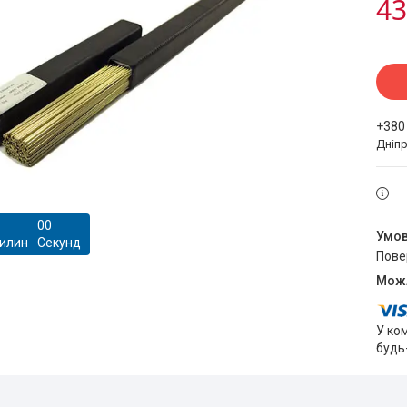
43
+380
Дніпр
0
0
илин
Секунд
пов
У ко
будь