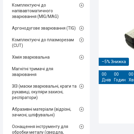
Комплектуючі до
напівавтоматичного
зварювання (MIG/MAG)
Аргонодугове зварювання (TIG)
Комплектуючі до плазморезам
(CUT)
Хімія зварювальна
–5%
Магнітні тримачі для
0
0
0
0
0
0
зварювання
Днів
Годин
Хв
ЗІЗ (маски зварювальні, краги та
рукавиці, окуляри захисні,
респіратори)
Абразивні матеріали (відрізні,
зачисні, шліфувальні)
Оснащення інструменту для
обробки металу (свердла,