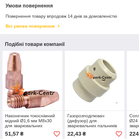
Умови повернення
Повернення товару впродовж 14 днів за домовленістю
Всі умови повернення
Подібні товари компанії
Наконечник токоснімний
Газорозподілювач
Сопл
мідний Ø1,6 мм М8х30
(дифузор) для
Ø24 
для зварювальних
зварювальних пальників
звар
пальників МВ-501D
МВ 24 (MIG/MAG)
МВ-
51,57
22,43
224
₴
₴
(MIG/MAG)