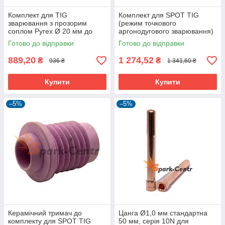
Комплект для TIG
Комплект для SPOT TIG
зварювання з прозорим
(режим точкового
соплом Pyrex Ø 20 мм до
аргонодугового зварювання)
пальників WP-18
до пальників WP-18
Готово до відправки
Готово до відправки
889,20
1 274,52
₴
₴
936 ₴
1 341,60 ₴
Купити
Купити
–5%
–5%
Керамічний тримач до
Цанга Ø1,0 мм стандартна
комплекту для SPOT TIG
50 мм, серія 10N для