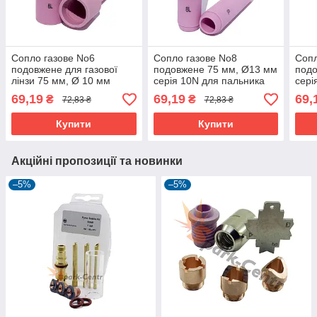
Сопло газове No6
Сопло газове No8
Сопл
подовжене для газової
подовжене 75 мм, Ø13 мм
подо
лінзи 75 мм, Ø 10 мм
серія 10N для пальника
сері
серія 54N для пальника
WP-26
WP-
69,19
69,19
69,
₴
₴
72,83 ₴
72,83 ₴
WP-18
Купити
Купити
Акційні пропозиції та новинки
–5%
–5%