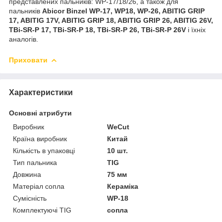
представлених пальників: WP-17/18/26, а також для
пальників
Abicor Binzel WP-17, WP18, WP-26, ABITIG GRIP
17, ABITIG 17V, ABITIG GRIP 18, ABITIG GRIP 26, ABITIG 26V,
TBi-SR-P 17, TBi-SR-P 18, TBi-SR-P 26, TBi-SR-P 26V
і їхніх
аналогів.
Приховати
Характеристики
Основні атрибути
Виробник
WeCut
Країна виробник
Китай
Кількість в упаковці
10 шт.
Тип пальника
TIG
Довжина
75 мм
Матеріал сопла
Кераміка
Сумісність
WP-18
Комплектуючі TIG
сопла