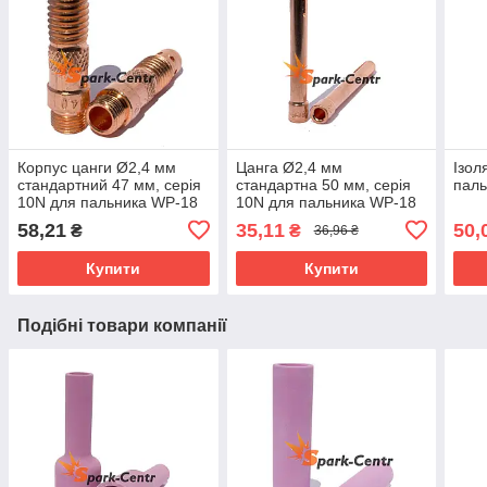
Корпус цанги Ø2,4 мм
Цанга Ø2,4 мм
Ізол
стандартний 47 мм, серія
стандартна 50 мм, серія
паль
10N для пальника WP-18
10N для пальника WP-18
58,21
35,11
50,
₴
₴
36,96 ₴
Купити
Купити
Подібні товари компанії