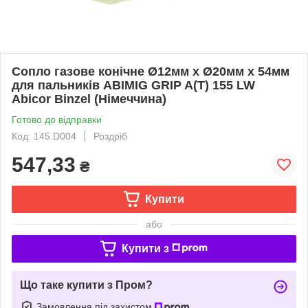
Сопло газове конічне Ø12мм х Ø20мм х 54мм
для пальників ABIMIG GRIP A(T) 155 LW
Abicor Binzel (Німеччина)
Готово до відправки
Код: 145.D004
Роздріб
547,33
₴
Купити
або
Купити з
Що таке купити з Пром?
Замовлення під захистом