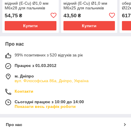
мідний (E-Cu) Ø1,0 мм
мідний (E-Cu) Ø1,0 мм
обе
М6х28 для пальників
М6х25 для пальників
Ø22
ABIMIG GRIP A(T) 255 LW
ABIMIG GRIP A(T) 155 LW
паль
54,75
43,50
617
₴
₴
Abicor Binzel (Німеччина)
Abicor Binzel (Німеччина)
LW A
(Нім
Купити
Купити
Про нас
99% позитивних з 520 відгуків за рік
Працює з 01.03.2012
м. Дніпро
вул. Філософська 86а, Дніпро, Україна
Контакти
Сьогодні працює з 10:00 до 14:00
Показати весь графік роботи
Про нас