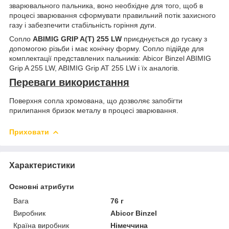
зварювального пальника, воно необхідне для того, щоб в
процесі зварювання сформувати правильний потік захисного
газу і забезпечити стабільність горіння дуги.
Сопло
ABIMIG GRIP A(T) 255 LW
приєднується до гусаку з
допомогою різьби і має конічну форму. Сопло підійде для
комплектації представлених пальників: Abicor Binzel ABIMIG
Grip A 255 LW, ABIMIG Grip AT 255 LW і їх аналогів.
Переваги використання
Поверхня сопла хромована, що дозволяє запобігти
прилипання бризок металу в процесі зварювання.
Приховати
Характеристики
Основні атрибути
Вага
76 г
Виробник
Abicor Binzel
Країна виробник
Німеччина