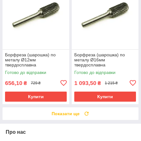
Борфреза (шарошка) по
Борфреза (шарошка) по
металу Ø12мм
металу Ø16мм
твердосплавна
твердосплавна
сфероциліндрична форма C
сфероциліндрична форма C
Готово до відправки
Готово до відправки
656,10
1 093,50
₴
₴
729 ₴
1 215 ₴
Купити
Купити
Показати ще
Про нас