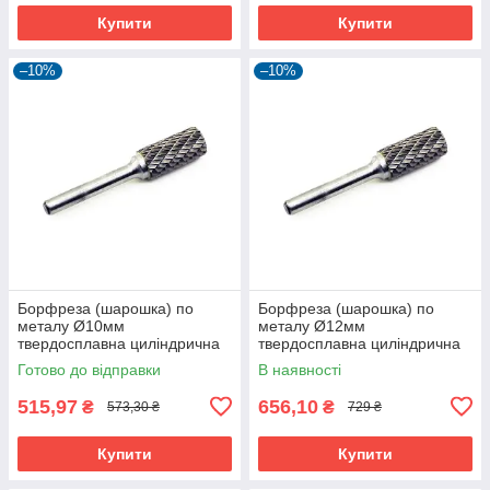
Купити
Купити
–10%
–10%
Борфреза (шарошка) по
Борфреза (шарошка) по
металу Ø10мм
металу Ø12мм
твердосплавна циліндрична
твердосплавна циліндрична
форма А
форма А
Готово до відправки
В наявності
515,97
656,10
₴
₴
573,30 ₴
729 ₴
Купити
Купити