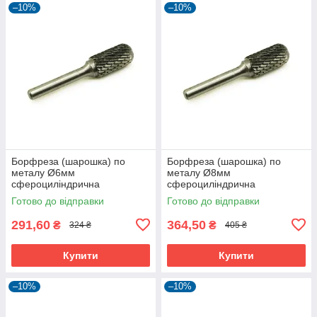
–10%
–10%
Борфреза (шарошка) по
Борфреза (шарошка) по
металу Ø6мм
металу Ø8мм
сфероциліндрична
сфероциліндрична
твердосплавна форма C
твердосплавна форма C
Готово до відправки
Готово до відправки
291,60
364,50
₴
₴
324 ₴
405 ₴
Купити
Купити
–10%
–10%