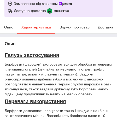
Замовлення під захистом
Доступна доставка
Опис
Характеристики
Відгуки про товар
Доставка
Опис
Галузь застосування
Борфрези (шарошки) застосовуються для обробки вуглецевих
і легованих сталей (звичайну та нержавіючу сталь, графіт,
чавун, титан, алюміній, латунь та пластик). Завдяки
різноспрямованим дрібним зубцям між якими рівномірно
розподіляється навантаження, термін служби шарошки в рази
збільшується, також завдяки дрібному зубу борфрези мають
підвищену продуктивність навіть на малих обертах.
Переваги використання
Борфрези дозволяють працювати точно і швидко в найбільш
важкодоступних місцях. Довговічність борфрези вище в 10