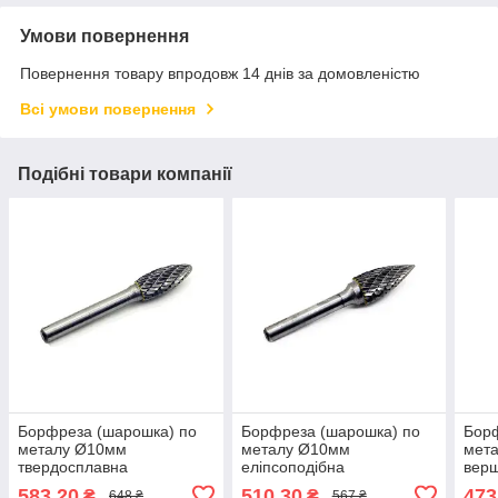
Умови повернення
Повернення товару впродовж 14 днів за домовленістю
Всі умови повернення
Подібні товари компанії
Борфреза (шарошка) по
Борфреза (шарошка) по
Борф
металу Ø10мм
металу Ø10мм
мета
твердосплавна
еліпсоподібна
вер
пламеподібна форма H
твердосплавна форма G
тве
583,20
510,30
473
₴
₴
648 ₴
567 ₴