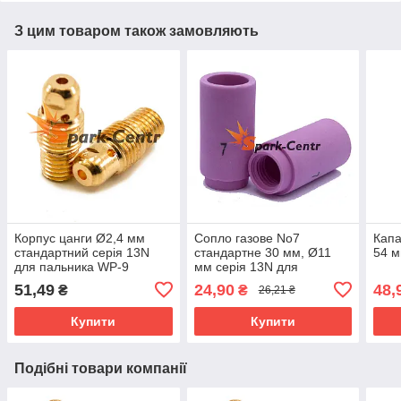
З цим товаром також замовляють
Корпус цанги Ø2,4 мм
Сопло газове No7
Капа
стандартний серія 13N
стандартне 30 мм, Ø11
54 м
для пальника WP-9
мм серія 13N для
пальника WP-9
51,49
24,90
48,
₴
₴
26,21 ₴
Купити
Купити
Подібні товари компанії