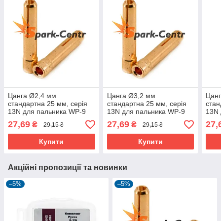
Цанга Ø2,4 мм
Цанга Ø3,2 мм
Цанг
стандартна 25 мм, серія
стандартна 25 мм, серія
стан
13N для пальника WP-9
13N для пальника WP-9
13N 
27,69
27,69
27,
₴
₴
29,15 ₴
29,15 ₴
Купити
Купити
Акційні пропозиції та новинки
–5%
–5%