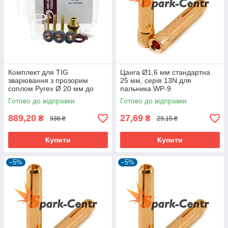
Комплект для TIG
Цанга Ø1,6 мм стандартна
зварювання з прозорим
25 мм, серія 13N для
соплом Pyrex Ø 20 мм до
пальника WP-9
пальників WP-9
Готово до відправки
Готово до відправки
889,20
27,69
₴
₴
936 ₴
29,15 ₴
Купити
Купити
–5%
–5%