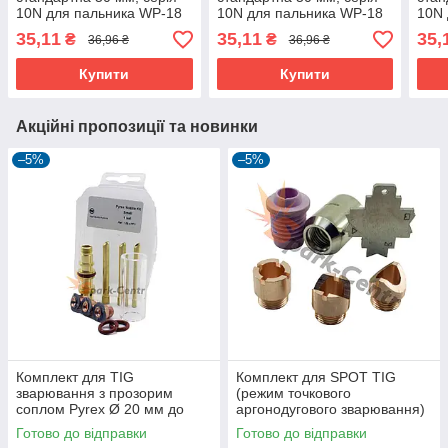
10N для пальника WP-18
10N для пальника WP-18
10N 
35,11
35,11
35,
₴
₴
36,96 ₴
36,96 ₴
Купити
Купити
Акційні пропозиції та новинки
–5%
–5%
Комплект для TIG
Комплект для SPOT TIG
зварювання з прозорим
(режим точкового
соплом Pyrex Ø 20 мм до
аргонодугового зварювання)
пальників WP-18
до пальників WP-18
Готово до відправки
Готово до відправки