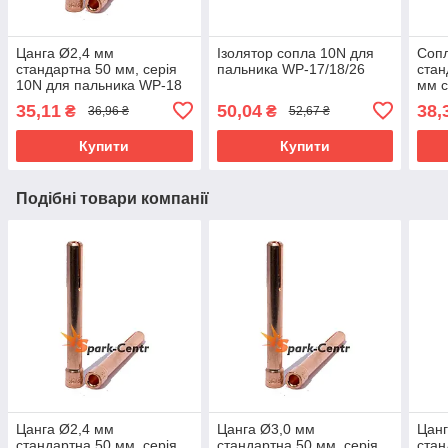
Цанга Ø2,4 мм
Ізолятор сопла 10N для
Сопл
стандартна 50 мм, серія
пальника WP-17/18/26
стан
10N для пальника WP-18
мм с
пал
35,11
50,04
38,
₴
₴
36,96 ₴
52,67 ₴
Купити
Купити
Подібні товари компанії
Цанга Ø2,4 мм
Цанга Ø3,0 мм
Цанг
стандартна 50 мм, серія
стандартна 50 мм, серія
стан