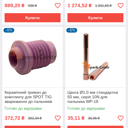
889,20
1 274,52
₴
₴
936 ₴
1 341,60 ₴
Купити
Купити
–5%
–5%
Керамічний тримач до
Цанга Ø1,0 мм стандартна
комплекту для SPOT TIG
50 мм, серія 10N для
зварювання до пальників
пальника WP-18
WP-18
Готово до відправки
Готово до відправки
372,72
35,11
₴
₴
392,34 ₴
36,96 ₴