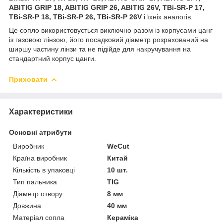
ABITIG GRIP 18, ABITIG GRIP 26, ABITIG 26V, TBi-SR-P 17,
TBi-SR-P 18, TBi-SR-P 26, TBi-SR-P 26V
і їхніх аналогів.
Це сопло використовується виключно разом із корпусами цанг
із газовою лінзою, його посадковий діаметр розрахований на
ширшу частину лінзи та не підійде для накручування на
стандартний корпус цанги.
Приховати
Характеристики
Основні атрибути
Виробник
WeCut
Країна виробник
Китай
Кількість в упаковці
10 шт.
Тип пальника
TIG
Діаметр отвору
8 мм
Довжина
40 мм
Матеріал сопла
Кераміка