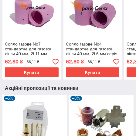
Сопло газове No7
Сопло газове No4
Сопл
стандартне для газової
стандартне для газової
стан
лінзи 40 мм, Ø 11 мм
лінзи 40 мм, Ø 6 мм серія
лінз
серія 54N для пальника
54N для пальника WP-17
54N 
62,80
62,80
62,
₴
₴
66,11 ₴
66,11 ₴
WP-18
Купити
Купити
Акційні пропозиції та новинки
–5%
–5%