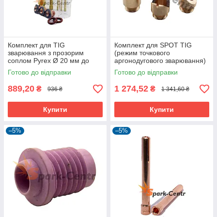
Комплект для TIG
Комплект для SPOT TIG
зварювання з прозорим
(режим точкового
соплом Pyrex Ø 20 мм до
аргонодугового зварювання)
пальників WP-17
до пальників WP-17
Готово до відправки
Готово до відправки
889,20
1 274,52
₴
₴
936 ₴
1 341,60 ₴
Купити
Купити
–5%
–5%