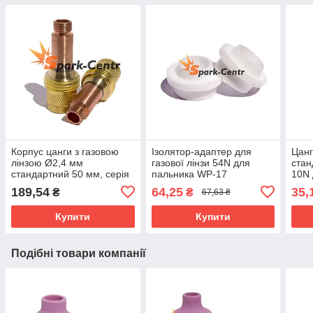
Корпус цанги з газовою
Ізолятор-адаптер для
Цанг
лінзою Ø2,4 мм
газової лінзи 54N для
стан
стандартний 50 мм, серія
пальника WP-17
10N 
45V для пальника WP-17
189,54
64,25
35,
₴
₴
67,63 ₴
Купити
Купити
Подібні товари компанії