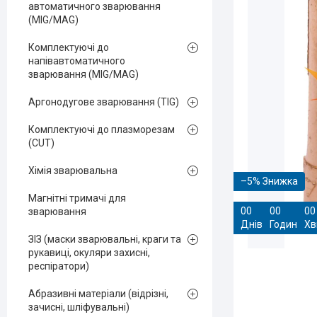
автоматичного зварювання
(MIG/MAG)
Комплектуючі до
напівавтоматичного
зварювання (MIG/MAG)
Аргонодугове зварювання (TIG)
Комплектуючі до плазморезам
(CUT)
Хімія зварювальна
–5%
Магнітні тримачі для
0
0
0
0
0
0
зварювання
Днів
Годин
Хв
ЗІЗ (маски зварювальні, краги та
рукавиці, окуляри захисні,
респіратори)
Абразивні матеріали (відрізні,
зачисні, шліфувальні)