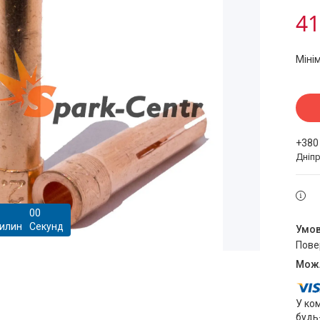
41
Міні
+380
Дніпр
0
0
илин
Секунд
пов
У ко
будь