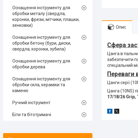
Оснащення інструменту для
обробки металу (свердла,
коронки, фрези, мітчики, плашки,
зенковки)
Опис
Оснащення інструменту для
обробки бетону (бури, диски,
Сфера зас
свердла, коронки, зубила)
Цанга в пальн
забезпечити п
Оснащення інструменту для
спеціальний мі
обробки дерева
Переваги 
Оснащення інструменту для
Цанги серії (1
обробки скла, кераміки та
каменю
Цанга (10NS) п
17/18/26 Grip,
Ручний інструмент
Біти та бітотримачі