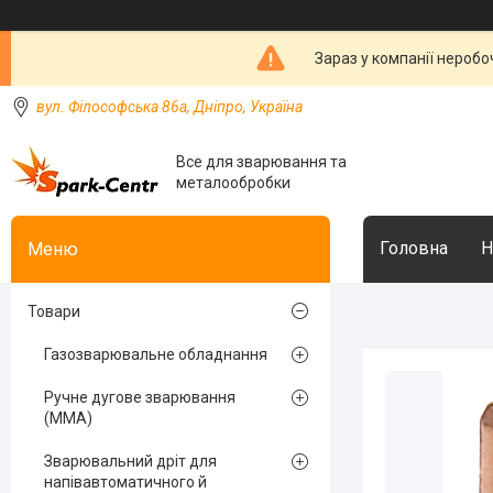
Зараз у компанії неробо
вул. Філософська 86а, Дніпро, Україна
Все для зварювання та
металообробки
Головна
Н
Товари
Газозварювальне обладнання
Ручне дугове зварювання
(MMA)
Зварювальний дріт для
напівавтоматичного й