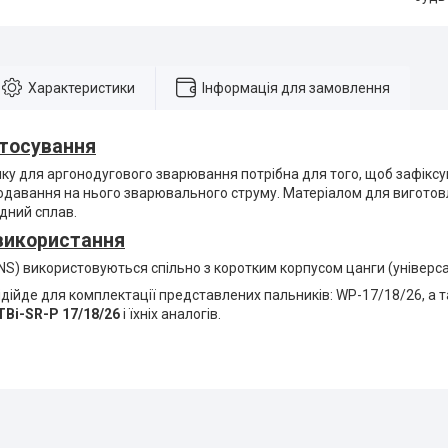
Характеристики
Інформація для замовлення
тосування
ику для аргонодугового зварювання потрібна для того, щоб зафікс
одавання на нього зварювального струму. Матеріалом для виготов
дний сплав.
використання
0NS) використовуються спільно з коротким корпусом цанги (універсал
ідійде для комплектації представлених пальників: WP-17/18/26, а 
 TBi-SR-P 17/18/26
і їхніх аналогів.