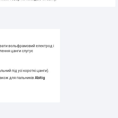
увати вольфрамовий електрод і
лення цанги слугує
ьний під усі короткі цанги).
також для пальників
Abitig