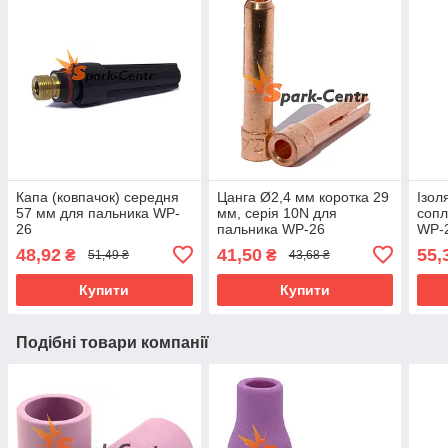
Капа (ковпачок) середня
Цанга Ø2,4 мм коротка 29
Ізол
57 мм для пальника WP-
мм, серія 10N для
сопл
26
пальника WP-26
WP-
48,92
41,50
55,
₴
₴
51,49 ₴
43,68 ₴
Купити
Купити
Подібні товари компанії