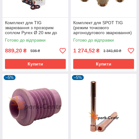
Комплект для TIG
Комплект для SPOT TIG
зварювання з прозорим
(режим точкового
соплом Pyrex Ø 20 мм до
аргонодугового зварювання)
пальників WP-26
до пальників WP-26
Готово до відправки
Готово до відправки
889,20
1 274,52
₴
₴
936 ₴
1 341,60 ₴
Купити
Купити
–5%
–5%