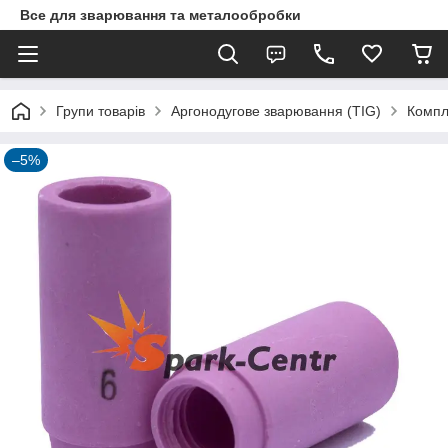
Все для зварювання та металообробки
Групи товарів
Аргонодугове зварювання (TIG)
Компл
–5%