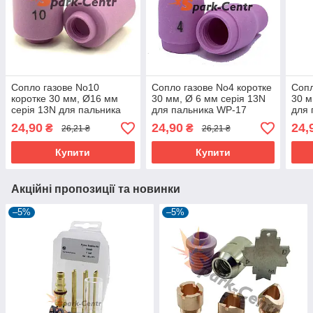
Сопло газове No10
Сопло газове No4 коротке
Сопл
коротке 30 мм, Ø16 мм
30 мм, Ø 6 мм серія 13N
30 м
серія 13N для пальника
для пальника WP-17
для 
WP-26
24,90
24,90
24,
₴
₴
26,21 ₴
26,21 ₴
Купити
Купити
Акційні пропозиції та новинки
–5%
–5%