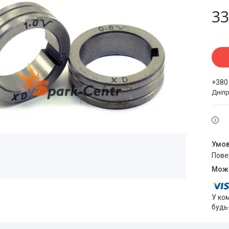
33
+380
Дніпр
пов
У ко
будь