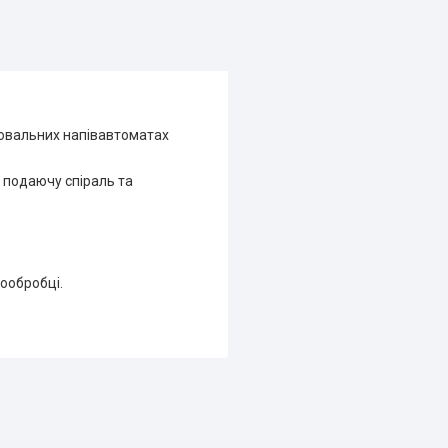
рювальних напівавтоматах
з подаючу спіраль та
ообробці.