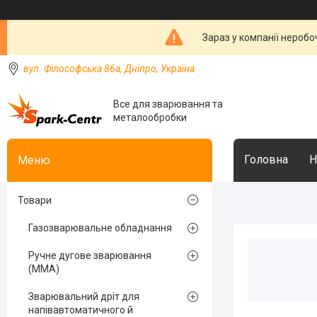
Зараз у компанії неробо
вул. Філософська 86а, Дніпро, Україна
Все для зварювання та
металообробки
Головна
Н
Товари
Газозварювальне обладнання
Ручне дугове зварювання
(MMA)
Зварювальний дріт для
напівавтоматичного й