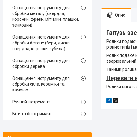
Оснащення інструменту для
обробки металу (свердла,
Опис
коронки, фрези, мітчики, плашки,
зенковки)
Галузь за
Оснащення інструменту для
Ролики подаюч
обробки бетону (бури, диски,
різних типів і
свердла, коронки, зубила)
Ролик подаючий
Оснащення інструменту для
зварювальний 
обробки дерева
Такими роликам
Переваги 
Оснащення інструменту для
обробки скла, кераміки та
Ролики виготов
каменю
Ручний інструмент
Біти та бітотримачі