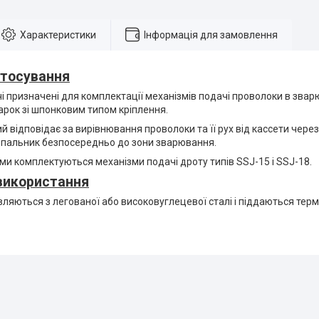
Характеристики
Інформація для замовлення
стосування
і призначені для комплектації механізмів подачі проволоки в зва
 марок зі шпонковим типом кріплення.
 відповідає за вирівнювання проволоки та її рух від кассети чере
пальник безпосередньо до зони зварювання.
и комплектуються механізми подачі дроту типів SSJ-15 і SSJ-18.
використання
ляються з легованої або високовуглецевої сталі і піддаються терм