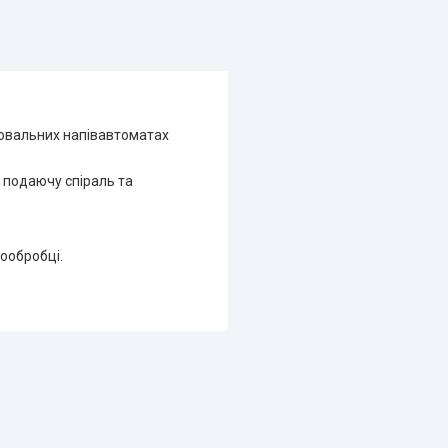
рювальних напівавтоматах
з подаючу спіраль та
ообробці.