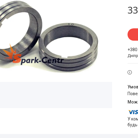
33
+380
Дніпр
пов
У ко
будь