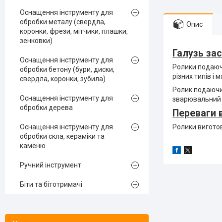
Оснащення інструменту для
обробки металу (свердла,
Опис
коронки, фрези, мітчики, плашки,
зенковки)
Галузь за
Оснащення інструменту для
Ролики подаюч
обробки бетону (бури, диски,
різних типів і
свердла, коронки, зубила)
Ролик подаючий
Оснащення інструменту для
зварювальний 
обробки дерева
Переваги 
Оснащення інструменту для
Ролики виготов
обробки скла, кераміки та
каменю
Ручний інструмент
Біти та бітотримачі