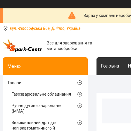
Зараз у компанії неробо
вул. Філософська 86а, Дніпро, Україна
Все для зварювання та
металообробки
Головна
Н
Товари
Газозварювальне обладнання
Ручне дугове зварювання
(MMA)
Зварювальний дріт для
напівавтоматичного й