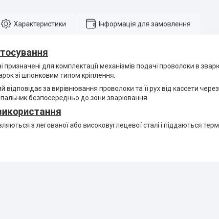
Характеристики
Інформація для замовлення
стосування
і призначені для комплектації механізмів подачі проволоки в зва
 марок зі шпонковим типом кріплення.
 відповідає за вирівнювання проволоки та її рух від кассети чере
пальник безпосередньо до зони зварювання.
використання
ляються з легованої або високовуглецевої сталі і піддаються терм