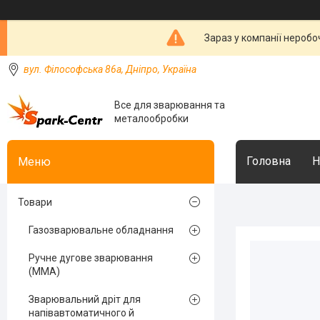
Зараз у компанії неробо
вул. Філософська 86а, Дніпро, Україна
Все для зварювання та
металообробки
Головна
Н
Товари
Газозварювальне обладнання
Ручне дугове зварювання
(MMA)
Зварювальний дріт для
напівавтоматичного й