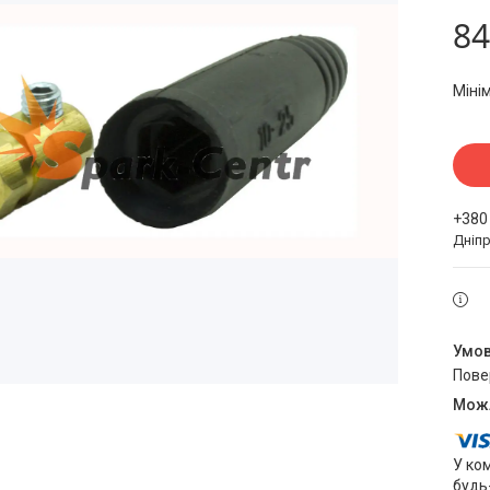
84
Міні
+380
Дніпр
пов
У ко
будь