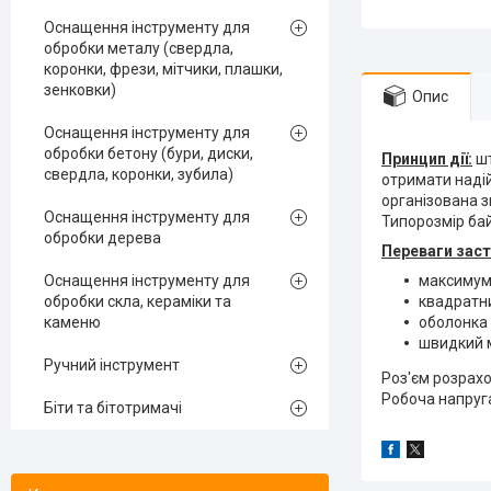
Оснащення інструменту для
обробки металу (свердла,
коронки, фрези, мітчики, плашки,
зенковки)
Опис
Оснащення інструменту для
обробки бетону (бури, диски,
Принцип дії:
шт
свердла, коронки, зубила)
отримати надій
організована з
Оснащення інструменту для
Типорозмір ба
обробки дерева
Переваги заст
Оснащення інструменту для
максимум
обробки скла, кераміки та
квадратни
каменю
оболонка 
швидкий 
Ручний інструмент
Роз'єм розрахо
Робоча напруга
Біти та бітотримачі