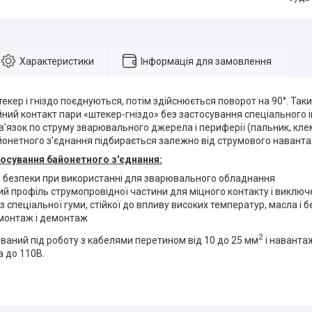
Характеристики
Інформація для замовлення
екер і гніздо поєднуються, потім здійснюється поворот на 90°. Так
ний контакт пари «штекер-гніздо» без застосування спеціального 
в'язок по струму зварювального джерела і периферії (пальник, кле
йонетного з'єднання підбирається залежно від струмового навант
осування байонетного з'єднання:
 безпеки при використанні для зварювального обладнання
й профіль струмопровідної частини для міцного контакту і виклю
з спеціальної гуми, стійкої до впливу високих температур, масла і 
монтаж і демонтаж
2
ваний під роботу з кабелями перетином від 10 до 25 мм
і наванта
 до 110В.