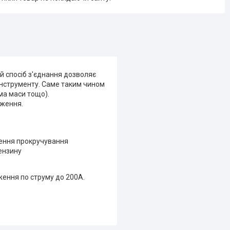
ий спосіб з'єднання дозволяє
інструменту. Саме таким чином
ма маси тощо).
аження.
чення прокручування
бензину
ження по струму до 200А.