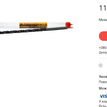
11
Міні
+380
Дніпр
пов
У ко
будь