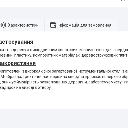
Характеристики
Інформація для замовлення
астосування
ьні по дереву з циліндричним хвостовиком призначені для свердлін
еревини, пластику, композитних матеріалах, деревостружкових плит
використання
иготовлені з високоякісної загартованої інструментальної сталі з 
 М-образна, трехточечная вершина свердла прорізає поверхню об
, знижує ймовірність розколювання деревини, забезпечує чисту і 
 задирок на виході з отвору.