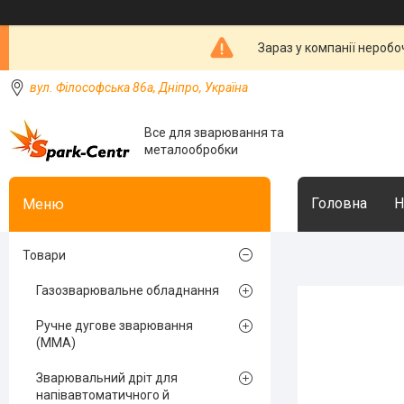
Зараз у компанії неробо
вул. Філософська 86а, Дніпро, Україна
Все для зварювання та
металообробки
Головна
Н
Товари
Газозварювальне обладнання
Ручне дугове зварювання
(MMA)
Зварювальний дріт для
напівавтоматичного й