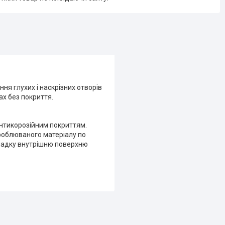
ня глухих і наскрізних отворів
ах без покриття.
антикорозійним покриттям.
роблюваного матеріалу по
гладку внутрішню поверхню