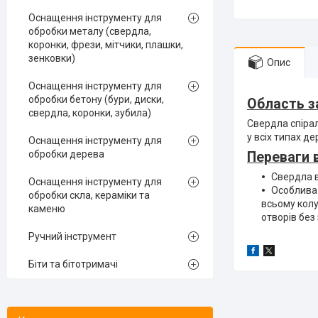
Оснащення інструменту для
обробки металу (свердла,
коронки, фрези, мітчики, плашки,
зенковки)
Опис
Оснащення інструменту для
обробки бетону (бури, диски,
Область з
свердла, коронки, зубила)
Cвердла спірал
у всіх типах д
Оснащення інструменту для
обробки дерева
Переваги 
Свердла в
Оснащення інструменту для
Особлива
обробки скла, кераміки та
всьому колу
каменю
отворів без
Ручний інструмент
Біти та бітотримачі