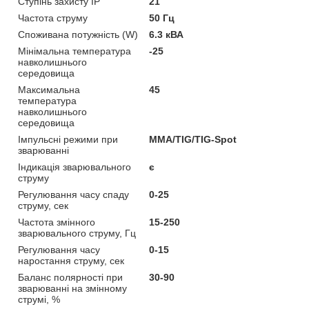
Ступінь захисту IP
21
Частота струму
50 Гц
Споживана потужність (W)
6.3 кВА
Мінімальна температура
-25
навколишнього
середовища
Максимальна
45
температура
навколишнього
середовища
Імпульсні режими при
MMA/TIG/TIG-Spot
зварюванні
Індикація зварювального
є
струму
Регулювання часу спаду
0-25
струму, сек
Частота змінного
15-250
зварювального струму, Гц
Регулювання часу
0-15
наростання струму, сек
Баланс полярності при
30-90
зварюванні на змінному
струмі, %