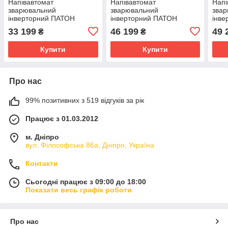
Напівавтомат
Напівавтомат
Напі
зварювальний
зварювальний
зва
інверторний ПАТОН
інверторний ПАТОН
інв
(PATON™) ProMIG-200 DC
(PATON™) ProMIG-270-
(PA
33 199
46 199
49 
₴
₴
MMA/TIG/MIG/MAG (15-2)
400V DC
400
MMA/TIG/MIG/MAG (15-2)
MMA
Купити
Купити
Про нас
99% позитивних з 519 відгуків за рік
Працює з 01.03.2012
м. Дніпро
вул. Філософська 86а, Дніпро, Україна
Контакти
Сьогодні працює з 09:00 до 18:00
Показати весь графік роботи
Про нас