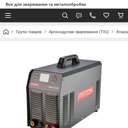
Все для зварювання та металообробки
Групи товарів
Аргонодугове зварювання (TIG)
Апара