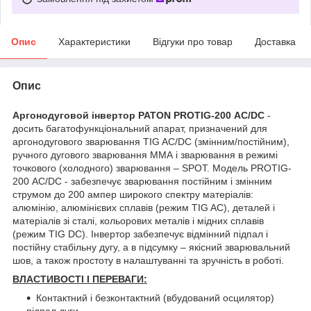
Опис
Характеристики
Відгуки про товар
Доставка
Опис
Аргонодуговой інвертор PATON PROTIG-200 AC/DC
-
досить багатофункціональний апарат, призначений для
аргонодугового зварювання TIG AC/DC (змінним/постійним),
ручного дугового зварювання ММА і зварювання в режимі
точкового (холодного) зварювання – SPOT. Модель PROTIG-
200 AC/DC - забезпечує зварювання постійним і змінним
струмом до 200 ампер широкого спектру матеріалів:
алюмінію, алюмінієвих сплавів (режим TIG AC), деталей і
матеріалів зі сталі, кольорових металів і мідних сплавів
(режим TIG DC). Інвертор забезпечує відмінний підпал і
постійну стабільну дугу, а в підсумку – якісний зварювальний
шов, а також простоту в налаштуванні та зручність в роботі.
ВЛАСТИВОСТІ І ПЕРЕВАГИ:
Контактний і безконтактний (вбудований осцилятор)
підпал дуги