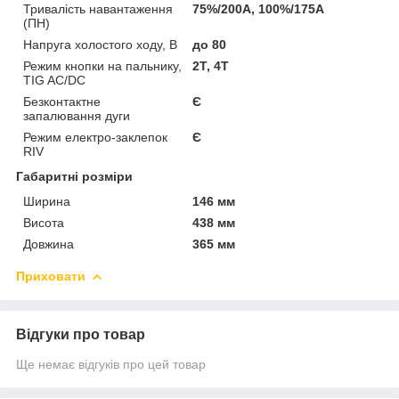
Тривалість навантаження
75%/200А, 100%/175А
(ПН)
Напруга холостого ходу, В
до 80
Режим кнопки на пальнику,
2Т, 4Т
TIG AC/DC
Безконтактне
Є
запалювання дуги
Режим електро-заклепок
Є
RIV
Габаритні розміри
Ширина
146 мм
Висота
438 мм
Довжина
365 мм
Приховати
Відгуки про товар
Ще немає відгуків про цей товар