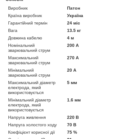
Виробник
Патон
Країна виробник
Україна
Гарантійний термін
24 міс
Вага
13.5 кг
Довжина кабелю
4 м
Номінальний
200 А
зварювальний струм
Максимальний
270 А
зварювальний струм
Мінімальний
20 А
зварювальний струм
Максимальний діаметр
5 мм
електрода, який
використовується
Мінімальний діаметр
1.6 мм
електрода, який
використовується
Напруга живлення
220 В
Напруга холостого ходу
70 В
Коефіцієнт корисної дії
75 %