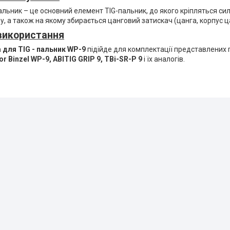
пальник – це основний елемент TIG-пальник, до якого кріпляться си
у, а також на якому збирається цанговий затискач (цанга, корпус цан
використання
а для TIG - пальник WP-9
підійде для комплектації представлених п
or Binzel WP-9, ABITIG GRIP 9, TBi-SR-P 9
і їх аналогів.