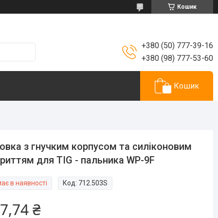
Кошик
+380 (50) 777-39-16
+380 (98) 777-53-60
Кошик
овка з гнучким корпусом та силіконовим
риттям для TIG - пальника WP-9F
ає в наявності
Код:
712.503S
7,74 ₴