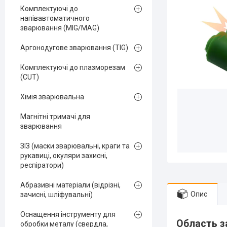
Комплектуючі до
напівавтоматичного
зварювання (MIG/MAG)
Аргонодугове зварювання (TIG)
Комплектуючі до плазморезам
(CUT)
Хімія зварювальна
Магнітні тримачі для
зварювання
ЗІЗ (маски зварювальні, краги та
рукавиці, окуляри захисні,
респіратори)
Абразивні матеріали (відрізні,
Опис
зачисні, шліфувальні)
Оснащення інструменту для
Область з
обробки металу (свердла,