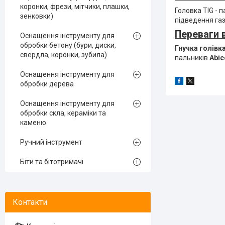
коронки, фрези, мітчики, плашки,
Головка TIG - 
зенковки)
підведення газ
Переваги 
Оснащення інструменту для
обробки бетону (бури, диски,
Гнучка голівк
свердла, коронки, зубила)
пальників
Abic
Оснащення інструменту для
обробки дерева
Оснащення інструменту для
обробки скла, кераміки та
каменю
Ручний інструмент
Біти та бітотримачі