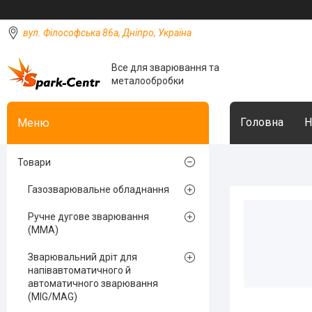
вул. Філософська 86а, Дніпро, Україна
Все для зварювання та
металообробки
Головна
Н
Товари
Газозварювальне обладнання
Ручне дугове зварювання
(MMA)
Зварювальний дріт для
напівавтоматичного й
автоматичного зварювання
(MIG/MAG)