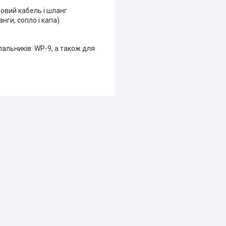
ловий кабель і шланг
ги, сопло і капа).
альників: WP-9, а також для