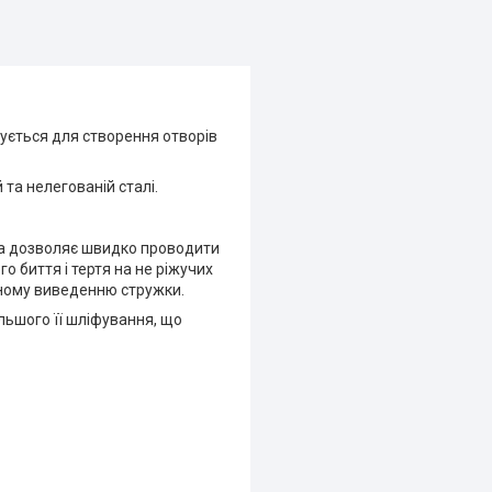
ується для створення отворів
та нелегованій сталі.
ла дозволяє швидко проводити
 биття і тертя на не ріжучих
вному виведенню стружки.
ьшого її шліфування, що