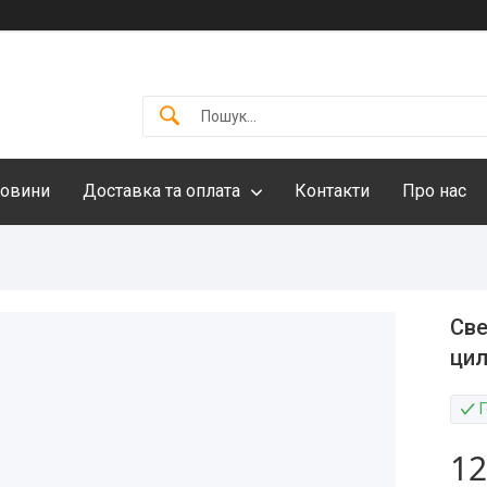
овини
Доставка та оплата
Контакти
Про нас
Све
цил
12