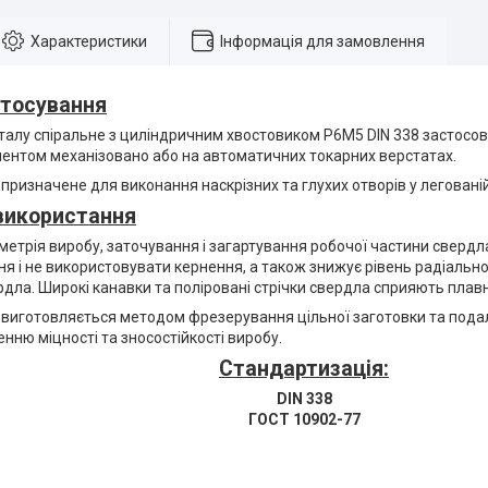
Характеристики
Інформація для замовлення
стосування
талу спіральне з циліндричним хвостовиком P6M5 DIN 338 застосов
ментом механізовано або на автоматичних токарних верстатах.
ризначене для виконання наскрізних та глухих отворів у легованій 
використання
метрія виробу, заточування і загартування робочої частини сверд
 і не використовувати кернення, а також знижує рівень радіального
рдла. Широкі канавки та поліровані стрічки свердла сприяють пла
виготовляється методом фрезерування цільної заготовки та подал
нню міцності та зносостійкості виробу.
Стандартизація:
DIN 338
ГОСТ 10902-77