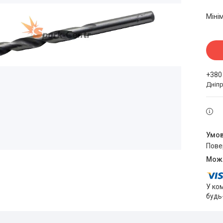
Міні
+380
Дніпр
пов
У ко
будь