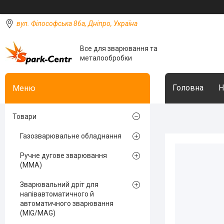
вул. Філософська 86а, Дніпро, Україна
Все для зварювання та
металообробки
Головна
Н
Товари
Газозварювальне обладнання
Ручне дугове зварювання
(MMA)
Зварювальний дріт для
напівавтоматичного й
автоматичного зварювання
(MIG/MAG)