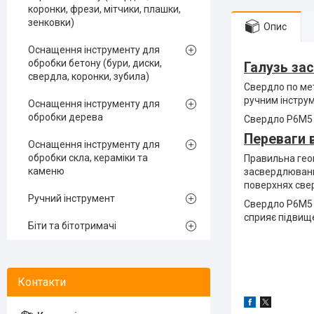
коронки, фрези, мітчики, плашки,
зенковки)
Опис
Оснащення інструменту для
обробки бетону (бури, диски,
Галузь за
свердла, коронки, зубила)
Свердло по ме
ручним інстру
Оснащення інструменту для
обробки дерева
Свердло Р6М5 п
Переваги 
Оснащення інструменту для
обробки скла, кераміки та
Правильна гео
каменю
засвердлювання
поверхнях све
Ручний інструмент
Свердло Р6М5 
сприяє підвище
Біти та бітотримачі