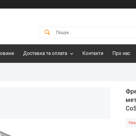
овини
Доставка та оплата
Контакти
Про нас
Фре
мет
Co5
Нем