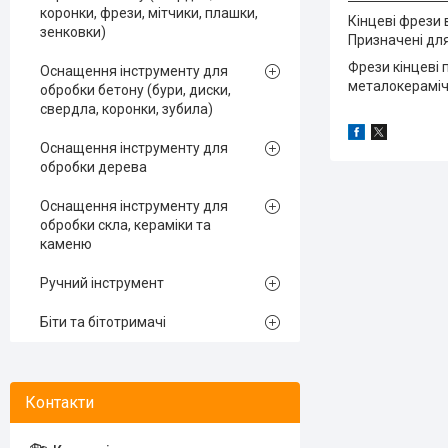
коронки, фрези, мітчики, плашки,
Кінцеві фрези 
зенковки)
Призначені для
Фрези кінцеві 
Оснащення інструменту для
металокерамічн
обробки бетону (бури, диски,
свердла, коронки, зубила)
Оснащення інструменту для
обробки дерева
Оснащення інструменту для
обробки скла, кераміки та
каменю
Ручний інструмент
Біти та бітотримачі