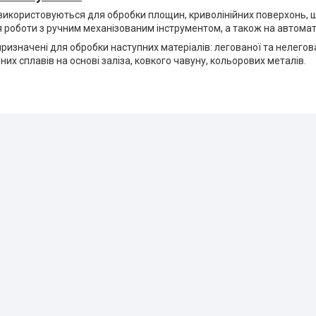
використовуються для обробки площин, криволінійних поверхонь, шл
 роботи з ручним механізованим інструментом, а також на автома
призначені для обробки наступних матеріалів: легованої та нелегован
их сплавів на основі заліза, ковкого чавуну, кольорових металів.