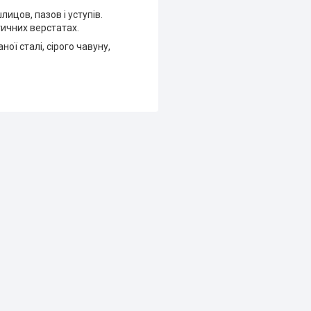
ицов, пазов і уступів.
тичних верстатах.
ої сталі, сірого чавуну,