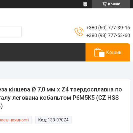
Кошик
+380 (50) 777-39-16
+380 (98) 777-53-60
Кошик
за кінцева Ø 7,0 мм х Z4 твердосплавна по
алу легована кобальтом P6M5K5 (CZ HSS
)
ає в наявності
Код:
133-070Z4