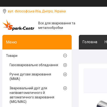
вул. Філософська 86а, Дніпро, Україна
Все для зварювання та
металообробки
Головна
Н
Товари
Газозварювальне обладнання
Ручне дугове зварювання
(MMA)
Зварювальний дріт для
напівавтоматичного й
автоматичного зварювання
(MIG/MAG)