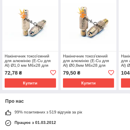
Накінечник токоз'ємний
Накінечник токоз'ємний
Накі
для алюмінію (E-Cu для
для алюмінію (E-Cu для
для 
Al) Ø1,0 мм М6х28 для
Al) Ø0,8мм М6х28 для
Al) 
пальників МВ 24 Abicor
пальників RF GRIP 36
паль
72,78
79,50
104
₴
₴
Binzel (Німеччина)
Abicor Binzel (Німеччина)
Binz
Купити
Купити
Про нас
99% позитивних з 519 відгуків за рік
Працює з 01.03.2012