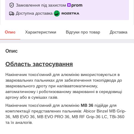
Замовлення під захистом
Доступна доставка
Опис
Характеристики
Відгуки про товар
Доставка
Опис
Область застосування
Накінечник токоз'ємний для алюмінію використовуються в
зварювальних пальниках для забезпечення токопідвода до
зварювального дроту при напівавтоматичному,
автоматичному і роботизованому зварюванні в середовищі
аргону або в сумішах газів.
Накінечник токоз'ємний для алюмінію
МВ 36
підійде для
комплектації представлених пальників: Abicor Binzel MB Grip-
36, MB EVO 36, MB EVO PRO 36, MB RF Grip-36 LC, TBi-360
та їх аналогів.