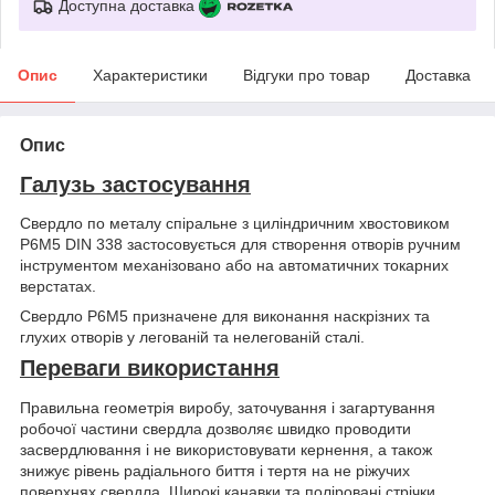
Доступна доставка
Опис
Характеристики
Відгуки про товар
Доставка
Опис
Галузь застосування
Свердло по металу спіральне з циліндричним хвостовиком
P6M5 DIN 338 застосовується для створення отворів ручним
інструментом механізовано або на автоматичних токарних
верстатах.
Свердло Р6М5 призначене для виконання наскрізних та
глухих отворів у легованій та нелегованій сталі.
Переваги використання
Правильна геометрія виробу, заточування і загартування
робочої частини свердла дозволяє швидко проводити
засвердлювання і не використовувати кернення, а також
знижує рівень радіального биття і тертя на не ріжучих
поверхнях свердла. Широкі канавки та поліровані стрічки