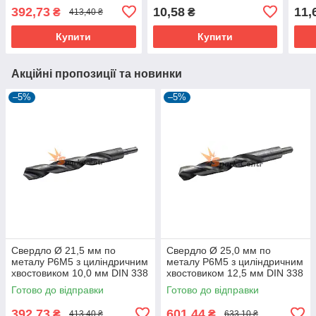
хвостовиком 10,0 мм DIN
хвостовиком DIN 338 G
хвос
392,73
10,58
11,
₴
₴
413,40 ₴
338
(ГОСТ 10902-77)
Купити
Купити
Акційні пропозиції та новинки
–5%
–5%
Свердло Ø 21,5 мм по
Свердло Ø 25,0 мм по
металу P6M5 з циліндричним
металу P6M5 з циліндричним
хвостовиком 10,0 мм DIN 338
хвостовиком 12,5 мм DIN 338
Готово до відправки
Готово до відправки
392,73
601,44
₴
₴
413,40 ₴
633,10 ₴