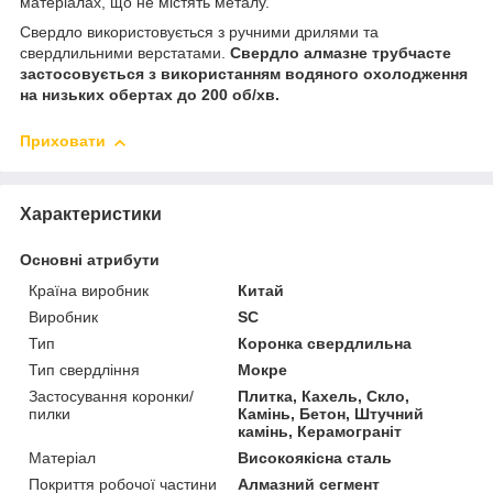
матеріалах, що не містять металу.
Свердло використовується з ручними дрилями та
свердлильними верстатами.
Свердло алмазне трубчасте
застосовується з використанням водяного охолодження
на низьких обертах до 200 об/хв.
Приховати
Характеристики
Основні атрибути
Країна виробник
Китай
Виробник
SC
Тип
Коронка свердлильна
Тип свердління
Мокре
Застосування коронки/
Плитка, Кахель, Скло,
пилки
Камінь, Бетон, Штучний
камінь, Керамограніт
Матеріал
Високоякісна сталь
Покриття робочої частини
Алмазний сегмент