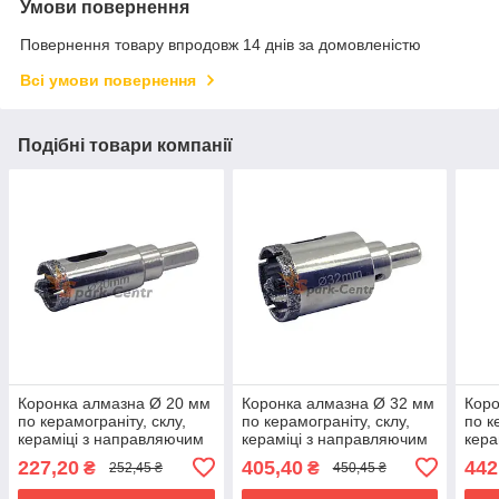
Умови повернення
Повернення товару впродовж 14 днів за домовленістю
Всі умови повернення
Подібні товари компанії
Коронка алмазна Ø 20 мм
Коронка алмазна Ø 32 мм
Коро
по керамограніту, склу,
по керамограніту, склу,
по к
кераміці з направляючим
кераміці з направляючим
кера
свердлом
свердлом
пер
227,20
405,40
442
₴
₴
252,45 ₴
450,45 ₴