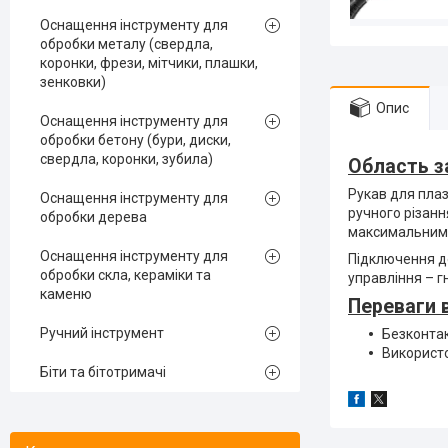
Оснащення інструменту для
обробки металу (свердла,
коронки, фрези, мітчики, плашки,
зенковки)
Опис
Оснащення інструменту для
обробки бетону (бури, диски,
свердла, коронки, зубила)
Область з
Рукав для пла
Оснащення інструменту для
ручного різанн
обробки дерева
максимальним 
Оснащення інструменту для
Підключення до
обробки скла, кераміки та
управління – г
каменю
Переваги 
Ручний інструмент
Безконтак
Використо
Біти та бітотримачі