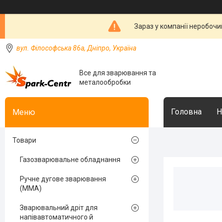
Зараз у компанії неробочи
вул. Філософська 86а, Дніпро, Україна
Все для зварювання та
металообробки
Головна
Н
Товари
Газозварювальне обладнання
Ручне дугове зварювання
(MMA)
Зварювальний дріт для
напівавтоматичного й