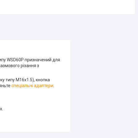
типу WSD60P призначений для
лазмового різання з
ку типу М16х1.5), кнопка
ляньте
спеціальні адаптери
.
х.