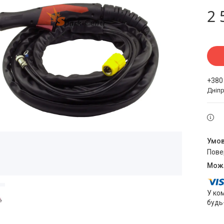
2 
+380
Дніпр
пов
У ко
будь