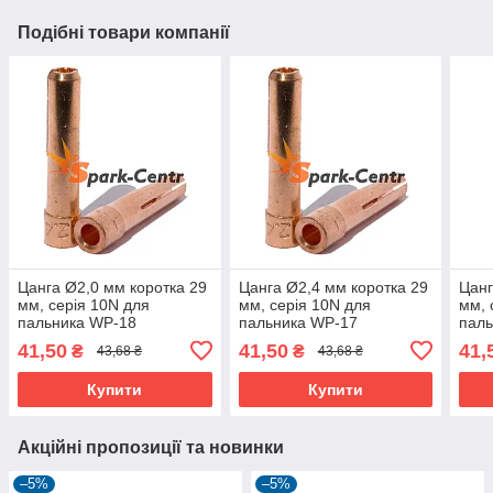
Подібні товари компанії
Цанга Ø2,0 мм коротка 29
Цанга Ø2,4 мм коротка 29
Цанг
мм, серія 10N для
мм, серія 10N для
мм, 
пальника WP-18
пальника WP-17
пал
41,50
41,50
41,
₴
₴
43,68 ₴
43,68 ₴
Купити
Купити
Акційні пропозиції та новинки
–5%
–5%