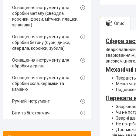
Оснащення інструменту для
обробки металу (свердла,
коронки, фрези, мітчики, плашки,
Опис
зенковки)
Оснащення інструменту для
Сфера зас
обробки бетону (бури, диски,
свердла, коронки, зубила)
Зварювальний 
зварювання мі
Оснащення інструменту для
високоміцного,
обробки дерева
Механічні
Оснащення інструменту для
Твердість
обробки скла, кераміки та
Межа міц
каменю
Подовжен
Переваги 
Ручний інструмент
Зварюваль
Чи не пот
Біти та бітотримачі
Зварні шв
Не потріб
Дріт мож
рівень звар