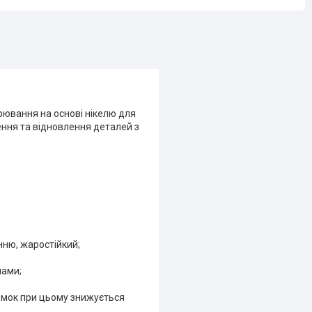
ювання на основі нікелю для
ння та відновлення деталей з
нню, жаростійкий;
лами;
омок при цьому знижується