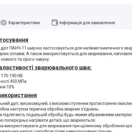
Характеристики
Інформація для замовлення
тосування
дріт ПАНЧ-11 широко застосовується для напівавтоматичного звар
дних сплавів. А також використовується для зварювання, наплавле
 ковкого та сірого чавуну.
 властивості зварювального шва:
 170-190 НВ
ності 450 МПа
ня 10%
використання
ний дріт, високоміцний, з високим ступенем протистояння окисле
рібна наступна термічна обробка зварних з'єднань;
и підлягають подальшій обробці будь-якими абразивними матеріа
но попередньо нагрівати деталі, що зварюються;
на використовувати для зварювання при щілинному обробленні кр
ювальних напруг і запобігає появі навколошовних тріщин;