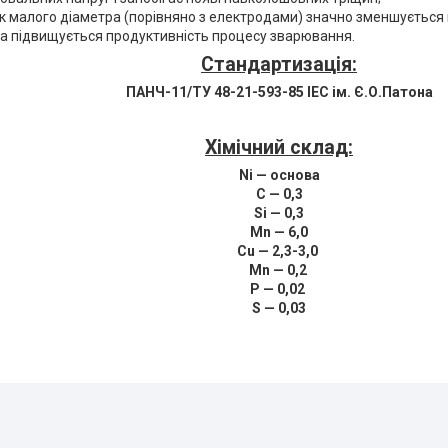
к малого діаметра (порівняно з електродами) значно зменшуєтьс
та підвищується продуктивність процесу зварювання.
Стандартизація:
ПАНЧ-11/ТУ 48-21-593-85 ІЕС ім. Є.О.Патона
Хімічний склад:
Ni — основа
С — 0,3
Si — 0,3
Mn — 6,0
Cu — 2,3-3,0
Mn — 0,2
P — 0,02
S — 0,03