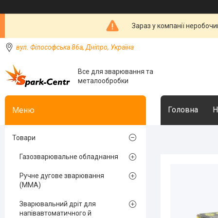
Зараз у компанії неробочи
вул. Філософська 86а, Дніпро, Україна
Все для зварювання та
металообробки
Головна
Н
Товари
Газозварювальне обладнання
Ручне дугове зварювання
(MMA)
Зварювальний дріт для
напівавтоматичного й