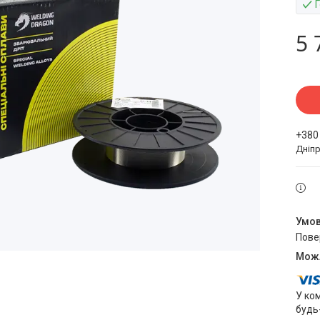
5 
+380
Дніпр
пов
У ко
будь