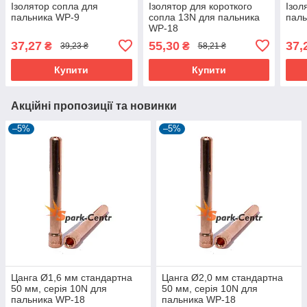
Ізолятор сопла для
Ізолятор для короткого
Ізол
пальника WP-9
сопла 13N для пальника
пал
WP-18
37,27
55,30
37,
₴
₴
39,23 ₴
58,21 ₴
Купити
Купити
Акційні пропозиції та новинки
–5%
–5%
Цанга Ø1,6 мм стандартна
Цанга Ø2,0 мм стандартна
50 мм, серія 10N для
50 мм, серія 10N для
пальника WP-18
пальника WP-18