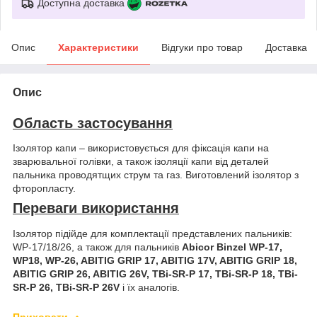
Доступна доставка
Опис
Характеристики
Відгуки про товар
Доставка
Опис
Область застосування
Ізолятор капи – використовується для фіксація капи на
зварювальної голівки, а також ізоляції капи від деталей
пальника проводятщих струм та газ. Виготовлений ізолятор з
фторопласту.
Переваги використання
Ізолятор підійде для комплектації представлених пальників:
WP-17/18/26, а також для пальників
Abicor Binzel
WP-17,
WP18, WP-26, ABITIG GRIP 17, ABITIG 17V, ABITIG GRIP 18,
ABITIG GRIP 26, ABITIG 26V, TBi-SR-P 17, TBi-SR-P 18, TBi-
SR-P 26, TBi-SR-P 26V
і їх аналогів.