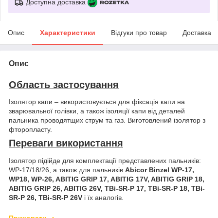
Доступна доставка
Опис
Характеристики
Відгуки про товар
Доставка
Опис
Область застосування
Ізолятор капи – використовується для фіксація капи на
зварювальної голівки, а також ізоляції капи від деталей
пальника проводятщих струм та газ. Виготовлений ізолятор з
фторопласту.
Переваги використання
Ізолятор підійде для комплектації представлених пальників:
WP-17/18/26, а також для пальників
Abicor Binzel
WP-17,
WP18, WP-26, ABITIG GRIP 17, ABITIG 17V, ABITIG GRIP 18,
ABITIG GRIP 26, ABITIG 26V, TBi-SR-P 17, TBi-SR-P 18, TBi-
SR-P 26, TBi-SR-P 26V
і їх аналогів.