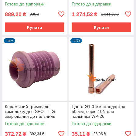
пальників WP-26
до пальників WP-26
Готово до відправки
Готово до відправки
889,20
1 274,52
₴
₴
936 ₴
1 341,60 ₴
Купити
Купити
–5%
–5%
Керамічний тримач до
Цанга Ø1,0 мм стандартна
комплекту для SPOT TIG
50 мм, серія 10N для
зварювання до пальників
пальника WP-26
WP-18
Готово до відправки
Готово до відправки
372,72
35,11
₴
₴
392,34 ₴
36,96 ₴