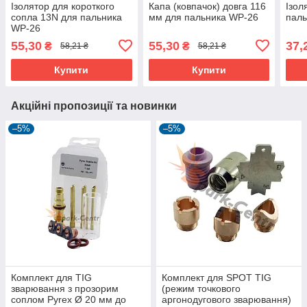
Ізолятор для короткого
Капа (ковпачок) довга 116
Ізол
сопла 13N для пальника
мм для пальника WP-26
пал
WP-26
55,30
55,30
37,
₴
₴
58,21 ₴
58,21 ₴
Купити
Купити
Акційні пропозиції та новинки
–5%
–5%
Комплект для TIG
Комплект для SPOT TIG
зварювання з прозорим
(режим точкового
соплом Pyrex Ø 20 мм до
аргонодугового зварювання)