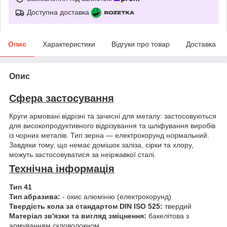
Доступна доставка
Опис
Характеристики
Відгуки про товар
Доставка
Опис
Сфера застосування
Круги армовані відрізні та зачисні для металу: застосовуються
для високопродуктивного відрізування та шліфування виробів
із чорних металів. Тип зерна — електрокорунд нормальний.
Завдяки тому, що немає домішок заліза, сірки та хлору,
можуть застосовуватися за неіржавкої сталі.
Технічна інформація
Тип 41
Тип абразива:
- окис алюмінію (електрокорунд)
Твердість кола за стандартом DIN ISO 525:
твердий
Матеріал зв'язки та вигляд зміцнення:
бакелітова з
армуванням скловолокном