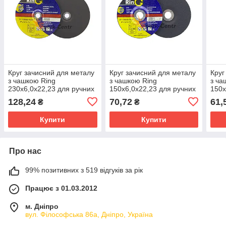
Круг зачисний для металу
Круг зачисний для металу
Круг
з чашкою Ring
з чашкою Ring
з ча
230x6,0x22,23 для ручних
150x6,0x22,23 для ручних
150x
шліфмашин
шліфмашин
шлі
128,24
70,72
61,
₴
₴
Купити
Купити
Про нас
99% позитивних з 519 відгуків за рік
Працює з 01.03.2012
м. Дніпро
вул. Філософська 86а, Дніпро, Україна