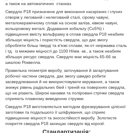
а також на автоматичних станках.
Свердло Р18 призначене для виконання наскрізних і глухих
отворів у легованій і нелегованій сталі, сірому чавуні,
металокерамічному сплаві на основі заліза, ківком чавуні,
кольоровому металі. Додавання кобальту (Со5%) і
підвищення вмісту вольфраму в сплав свердла Р18 неабияк
збільшує міцність і пористість свердла, що дає змогу
обробляти більш тверді та в'язкі сплави, як-от неіржавка сталь
і тд. із межами міцності до 1100 Н/мм. кв., а також неабияк
збільшує ресурс свердла. Свердло має міцність 65-66 за
шкалою Роквелла.
Правильна геометрія виробу, заточування й загартування
робочої частини свердла, дає змогу швидко робити
засвердлювання й не використовувати керування, а також
знижує рівень радіальних біей і треній на поверхнях свердла,
що не різають. Широкі канавки та поліровані стрічки свердла
сприяють плавному виведенню стружки.
Свердло Р18 виготовляється методом фрезерування цілісної
заготовки та подальшого її шліфування, що сприяє
підвищенню міцності та зносостійкості виробу. Золотисте
покриття свердла Р18 захищає свердло від корозії.
Стандартизація: