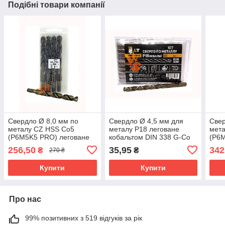
Подібні товари компанії
Свердло Ø 8,0 мм по
Свердло Ø 4,5 мм для
Свер
металу CZ HSS Co5
металу P18 леговане
мет
(P6M5K5 PRO) леговане
кобальтом DIN 338 G-Co
(P6
кобальтом
коба
256,50
35,95
342
₴
₴
270 ₴
Купити
Купити
Про нас
99% позитивних з 519 відгуків за рік