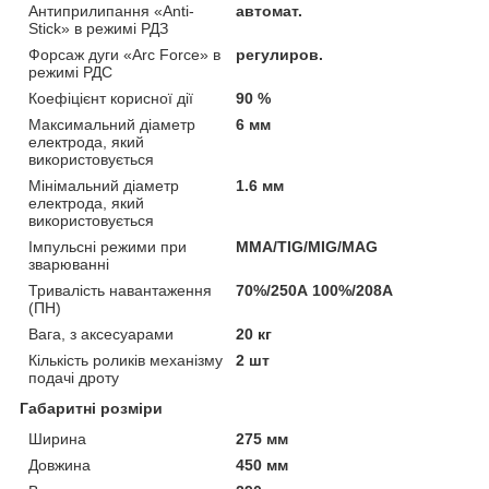
Антиприлипання «Anti-
автомат.
Stick» в режимі РДЗ
Форсаж дуги «Arc Force» в
регулиров.
режимі РДС
Коефіцієнт корисної дії
90 %
Максимальний діаметр
6 мм
електрода, який
використовується
Мінімальний діаметр
1.6 мм
електрода, який
використовується
Імпульсні режими при
MMA/TIG/MIG/MAG
зварюванні
Тривалість навантаження
70%/250А 100%/208А
(ПН)
Вага, з аксесуарами
20 кг
Кількість роликів механізму
2 шт
подачі дроту
Габаритні розміри
Ширина
275 мм
Довжина
450 мм