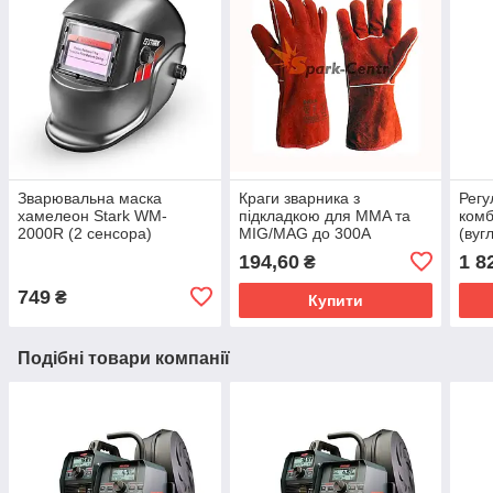
Зварювальна маска
Краги зварника з
Регу
хамелеон Stark WM-
підкладкою для MMA та
комб
2000R (2 сенсора)
MIG/MAG до 300А
(вуг
арго
194,60
1 8
₴
749
₴
Купити
Подібні товари компанії