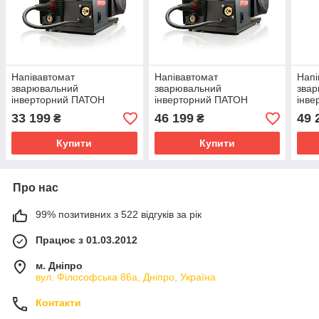
Напівавтомат
Напівавтомат
Напі
зварювальний
зварювальний
зва
інверторний ПАТОН
інверторний ПАТОН
інв
(PATON™) ProMIG-200 DC
(PATON™) ProMIG-270-
(PA
33 199
46 199
49 
₴
₴
MMA/TIG/MIG/MAG (15-2)
400V DC
400
MMA/TIG/MIG/MAG (15-2)
MMA
Купити
Купити
Про нас
99% позитивних з 522 відгуків за рік
Працює з 01.03.2012
м. Дніпро
вул. Філософська 86а, Дніпро, Україна
Контакти