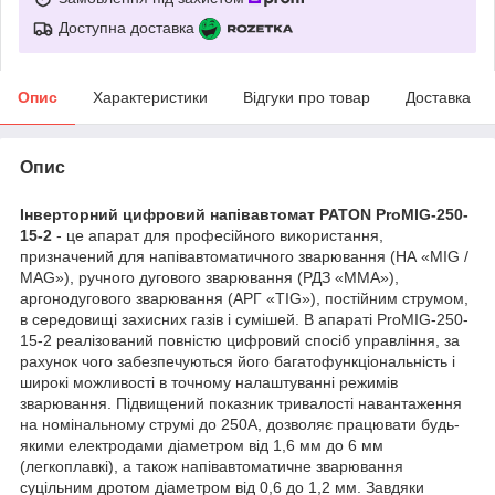
Доступна доставка
Опис
Характеристики
Відгуки про товар
Доставка
Опис
Інверторний цифровий напівавтомат PATON ProMIG-250-
15-2
- це апарат для професійного використання,
призначений для напівавтоматичного зварювання (НА «MIG /
MAG»), ручного дугового зварювання (РДЗ «MMA»),
аргонодугового зварювання (АРГ «TIG»), постійним струмом,
в середовищі захисних газів і сумішей. В апараті ProMIG-250-
15-2 реалізований повністю цифровий спосіб управління, за
рахунок чого забезпечуються його багатофункціональність і
широкі можливості в точному налаштуванні режимів
зварювання. Підвищений показник тривалості навантаження
на номінальному струмі до 250А, дозволяє працювати будь-
якими електродами діаметром від 1,6 мм до 6 мм
(легкоплавкі), а також напівавтоматичне зварювання
суцільним дротом діаметром від 0,6 до 1,2 мм. Завдяки