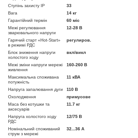
Ступінь захисту IP
33
Вага
14 кг
Гарантійний термін
60 міс
Межі регулювання
12-28 В
зварювального напруги
Гарячий старт «Hot-Start»
регулиров.
в режимі РДС
Блок зниження напруги
вкл/викл
холостого ходу
Межі зміни напруги мережі
160-260 В
живлення
Максимальна споживана
11 кВА
потужність
Напруга запалювання дуги
110 В
Охолодження
примусове
Маса без котушки та
11.7 кг
аксесуарів
Напруга холостого ходу
12/75 В
РДС
Номінальний споживаний
32...36 А
струм з мережі