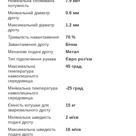
Номінальна споживана
7.9 кВт
потужність
Мінімальний діаметр
0.6 мм
дроту
Максимальний діаметр
1.2 мм
дроту
Тривалість навантаження
70 %
Завантаження дроту
Бічна
Механізм подачі дроту
Метал
Тип підключення рукава
Євро роз'єм
Максимальна
45 град.
температура
навколишнього
середовища
Мінімальна температура
-25 град.
навколишнього
середовища
Ємність котушки для
15 кг
зварювального дроту
Мінімальна швидкість
2 м/хв
подачі дроту
Максимальна швидкість
16 м/хв
подачі дроту