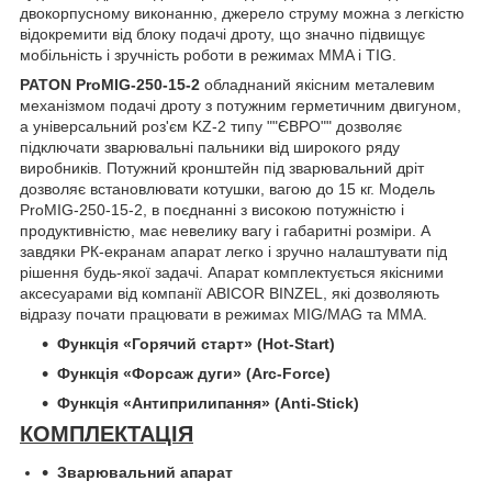
двокорпусному виконанню, джерело струму можна з легкістю
відокремити від блоку подачі дроту, що значно підвищує
мобільність і зручність роботи в режимах MMA і TIG.
PATON ProMIG-250-15-2
обладнаний якісним металевим
механізмом подачі дроту з потужним герметичним двигуном,
а універсальний роз'єм KZ-2 типу ""ЄВРО"" дозволяє
підключати зварювальні пальники від широкого ряду
виробників. Потужний кронштейн під зварювальний дріт
дозволяє встановлювати котушки, вагою до 15 кг. Модель
ProMIG-250-15-2, в поєднанні з високою потужністю і
продуктивністю, має невелику вагу і габаритні розміри. А
завдяки РК-екранам апарат легко і зручно налаштувати під
рішення будь-якої задачі. Апарат комплектується якісними
аксесуарами від компанії ABICOR BINZEL, які дозволяють
відразу почати працювати в режимах MIG/MAG та MMA.
Функція «Горячий старт» (Hot-Start)
Функція «Форсаж дуги» (Arc-Force)
Функція «
Антиприлипання
» (Anti-Stick)
КОМПЛЕКТАЦІЯ
Зварювальний апарат