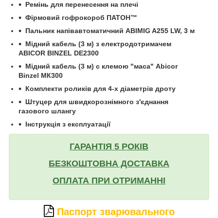
Ремінь для перенесення на плечі
Фірмовий гофрокороб ПАТОН™
Пальник напівавтоматичний ABIMIG A255 LW, 3 м
Мідний кабель (3 м) з електродотримачем
ABICOR BINZEL DE2300
Мідний кабель (3 м) с клемою "маса" Abicor
Binzel МК300
Комплекти роликів для 4-х діаметрів дроту
Штуцер для швидкорознімного з'єднання
газового шлангу
Інструкція з експлуатації
ГАРАНТІЯ 5 РОКІВ
БЕЗКОШТОВНА ДОСТАВКА
ОПЛАТА ПРИ ОТРИМАННІ
Паспорт зварювального